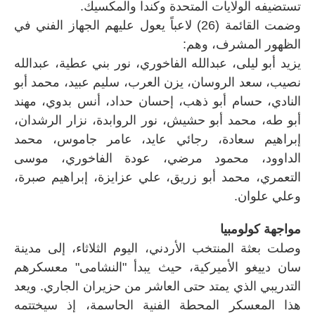
تستضيفه الولايات المتحدة وكندا والمكسيك.
وضمت القائمة (26) لاعباً يعول عليهم الجهاز الفني في
الظهور المشرف، وهم:
يزيد أبو ليلى، عبدالله الفاخوري، نور بني عطية، عبدالله
نصيب، سعد الروسان، يزن العرب، سليم عبيد، محمد أبو
النادي، حسام أبو ذهب، إحسان حداد، أنس بدوي، مهند
أبو طه، محمد أبو حشيش، نور الروابدة، نزار الرشدان،
إبراهيم سعادة، رجائي عايد، عامر جاموس، محمد
الداوود، محمود مرضي، عودة الفاخوري، موسى
التعمري، محمد أبو زريق، علي عزايزة، إبراهيم صبرة،
وعلي علوان.
مواجهة كولومبيا
وصلت بعثة المنتخب الأردني، اليوم الثلاثاء، إلى مدينة
سان دييغو الأميركية، حيث يبدأ "النشامى" معسكرهم
التدريبي الذي يمتد حتى العاشر من حزيران الجاري. ويعد
هذا المعسكر المحطة الفنية الحاسمة، إذ سيختتمه