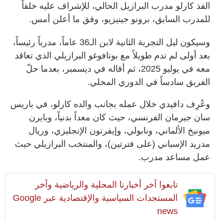
الفذ كارلو مدرب البرازيل الحالي، للإشراف عليه خلفاً
للمدرب السابق، برونو جينيزيو، وفق ما أعلن أمس.
وسيكون ليل التجربة الثانية لابن الـ36 عاماً، مدرباً رئيساً،
بعد أولى لم تدم طويلاً مع بوتافوغو البرازيلي الذي تعاقد
معه في يوليو 2025، ثم أقاله في ديسمبر، بعدما حلّ
الفريق سادساً في الدوري المحلي.
وعُرِف دافيدي خلال عمله بجانب والده كارلو، في باريس
سان جيرمان الفرنسي، حيث كان معداً بدنياً، وبايرن
ميونيخ الألماني، ونابولي، وإيفرتون الإنجليزي، وريال
مدريد الإسباني (على فترتين)، والمنتخب البرازيلي حيث
عمل مساعد مدرب.
تابعوا آخر أخبارنا المحلية والرياضية وآخر
المستجدات السياسية والإقتصادية عبر Google
news