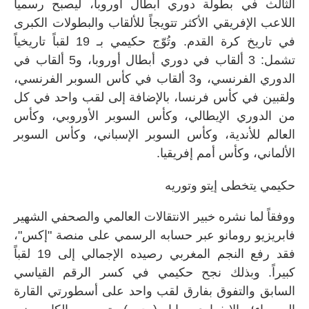
الثالث في بطولة دوري أبطال أوروبا، ليصبح رسمياً
اللاعب الإفريقي الأكثر تتويجاً للألقاب والبطولات الكبرى
في تاريخ كرة القدم. وتُوّج حكيمي بـ 19 لقباً تاريخياً
تشمل: 3 ألقاب في دوري أبطال أوروبا، و5 ألقاب في
الدوري الفرنسي، و3 ألقاب في كأس السوبر الفرنسي،
ولقبين في كأس فرنسا، بالإضافة إلى لقب واحد في كل
من الدوري الإيطالي، وكأس السوبر الأوروبي، وكأس
العالم للأندية، وكأس السوبر الإسباني، وكأس السوبر
الألماني، وكأس أمم إفريقيا.
حكيمي يتخطى إيتو وتوريه
ووفقاً لما نشره خبير الانتقالات العالمي والصحفي الشهير
فابريزيو رومانو عبر حسابه الرسمي على منصة "إكس"،
فقد رفع النجم المغربي رصيده الإجمالي إلى 19 لقباً
كبيراً. وبذلك نجح حكيمي في كسر الرقم القياسي
السابق والتفوق بفارق لقب واحد على أسطورتي القارة