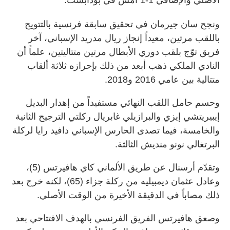
ونجح سان جيرمان في تحقيق سابقة فرنسية بالتتويج
باللقب مرتين، معيداً إنجاز ريال مدريد الإسباني، آخر
فريق توّج بلقب دوري الأبطال مرتين متتاليتين، علماً أن
النادي الملكي ذهب أبعد من ذلك بإحرازه ثلاثة ألقاب
متتالية بين عامي 2016 و2018.
وحسم حامل اللقب النهائي مستفيداً من إهدار البديل
إيبيريتشي إيزي والبرازيلي غابريال ركلتي الترجيح الثانية
والخامسة، فيما تصدى الحارس الإسباني دافيد رايا لركلة
البرتغالي نونو منديش الثالثة.
وتقدّم أرسنال عن طريق الألماني كاي هافيرتس (5)،
وعادل عثمان ديمبيليه من ركلة جزاء (65)، لكنه خرج بعد
ذلك مصاباً في الدقيقة الأخيرة من الوقت الأصلي.
وصعق هافيرتس الفريق الفرنسي بالهدف الافتتاحي بعد