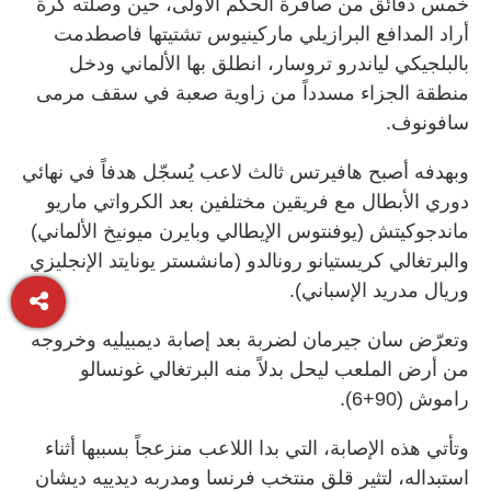
خمس دقائق من صافرة الحكم الأولى، حين وصلته كرة
أراد المدافع البرازيلي ماركينيوس تشتيتها فاصطدمت
بالبلجيكي لياندرو تروسار، انطلق بها الألماني ودخل
منطقة الجزاء مسدداً من زاوية صعبة في سقف مرمى
سافونوف.
وبهدفه أصبح هافيرتس ثالث لاعب يُسجّل هدفاً في نهائي
دوري الأبطال مع فريقين مختلفين بعد الكرواتي ماريو
ماندجوكيتش (يوفنتوس الإيطالي وبايرن ميونيخ الألماني)
والبرتغالي كريستيانو رونالدو (مانشستر يونايتد الإنجليزي
وريال مدريد الإسباني).
وتعرّض سان جيرمان لضربة بعد إصابة ديمبيليه وخروجه
من أرض الملعب ليحل بدلاً منه البرتغالي غونسالو
راموش (90+6).
وتأتي هذه الإصابة، التي بدا اللاعب منزعجاً بسببها أثناء
استبداله، لتثير قلق منتخب فرنسا ومدربه ديدييه ديشان