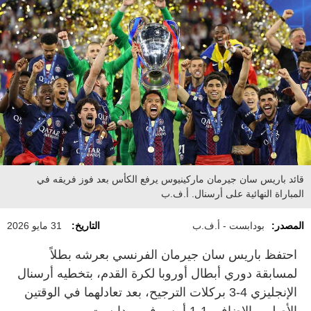
قائد باريس سان جيرمان ماركينيوس يرفع الكأس بعد فوز فريقه في
المباراة النهائية على أرسنال. أ.ف.ب
المصدر:
بودابست - أ.ف.ب
التاريخ:
31 مايو 2026
احتفظ باريس سان جيرمان الفرنسي بعرشه بطلاً
لمسابقة دوري أبطال أوروبا لكرة القدم، بتخطيه أرسنال
الإنجليزي 4-3 بركلات الترجيح، بعد تعادلهما في الوقتين
الأصلي والإضافي 1-1 أمس في بودابست.