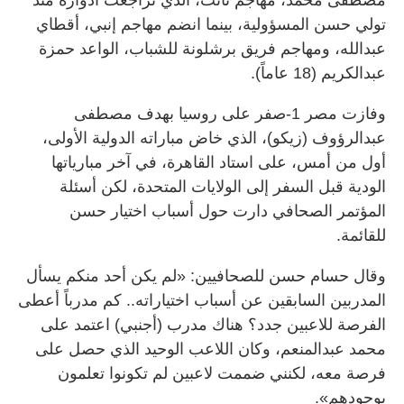
تولي حسن المسؤولية، بينما انضم مهاجم إنبي، أقطاي
عبدالله، ومهاجم فريق برشلونة ⁠للشباب، الواعد حمزة
عبدالكريم (18 عاماً).
وفازت مصر 1-صفر على روسيا بهدف مصطفى
عبدالرؤوف (زيكو)، الذي خاض مباراته الدولية الأولى،
أول من أمس، على استاد القاهرة، في آخر مبارياتها
الودية قبل السفر إلى الولايات المتحدة، لكن أسئلة
المؤتمر الصحافي دارت حول أسباب اختيار ‌حسن
للقائمة.
وقال حسام حسن للصحافيين: «لم يكن أحد منكم يسأل
المدربين السابقين عن أسباب اختياراته.. كم مدرباً أعطى
الفرصة للاعبين جدد؟ هناك مدرب (أجنبي) اعتمد على
محمد ‌عبدالمنعم، وكان اللاعب الوحيد ‌الذي حصل على
فرصة معه، لكنني ضممت لاعبين لم تكونوا تعلمون
بوجودهم».