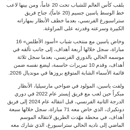
بلقب كأس العالم للشباب تحت 20 عاماً، ومن بينها لاعب
خط الوسط ياسين جسيم (20 عاماً)، جناح فريق
ستراسبورغ الفرنسي، بعدما خطف الأنظار بمهاراته
الكبيرة وسرعته وقدرته على المراوغة.
وخاض ياسين مع منتخب شباب «أسود الأطلس» 16
مباراة، سجل خلالها أربعة أهداف، إلى جانب تألقه في
موسمه الحالي بالدوري الفرنسي، بعدما سجل ثلاثة
أهداف، وقدم 10 تمريرات حاسمة، ليضع نفسه ضمن
قائمة الأسماء الشابة المتوقع بروزها في مونديال 2026.
ولفت ياسين، المولود في ضواحي مارسيليا، الأنظار
مبكراً حين لعب مع فريق إيستر عام 2022 في دوري
الدرجة الثانية الفرنسي، قبل انتقاله عام 2024 إلى فريق
دونكيرك، الذي خاض معه 71 مباراة، سجل خلالها سبعة
أهداف، في محطة مهّدت الطريق لانتقاله الموسم
الماضي إلى ناديه الحالي ستراسبورغ، الذي شارك معه