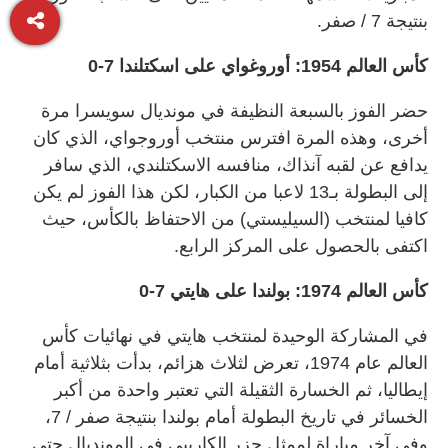
بنتيجة 7 / صفر.
كأس العالم 1954: أوروغواي على اسكتلندا 7-0
حضر الفوز بالسبعة النظيفة في مونديال سويسرا مرة
أخرى، وهذه المرة افترس منتخب أوروجواي، الذي كان
يدافع عن لقبه آنذاك، منافسه الاسكتلندي، الذي سافر
إلى البطولة بـ13 لاعبا من الكبار، لكن هذا الفوز لم يكن
كافيا لمنتخب (السيليستي) من الاحتفاظ بالكأس، حيث
اكتفى بالحصول على المركز الرابع.
كأس العالم 1974: بولندا على هايتي 7-0
في المشاركة الوحيدة لمنتخب هايتي في نهائيات كأس
العالم عام 1974، تعرض لثلاث هزائم، بدأت بثلاثية أمام
إيطاليا، ثم الخسارة الثقيلة التي تعتبر واحدة من أكبر
الخسائر في تاريخ البطولة أمام بولندا بنتيجة صفر / 7،
وفي آخر مباراة لممثل جزر الكاريبي في المونديال حتى