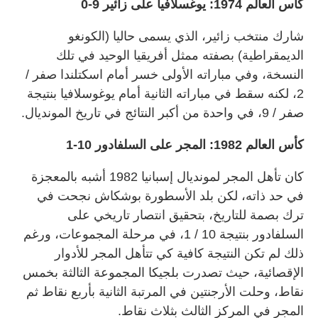
كأس العالم 1974: يوغسلافيا على زائير 9-0
شارك منتخب زائير، الذي يسمى حاليا (الكونغو
الديمقراطية) بصفته ممثل أفريقيا الوحيد في تلك
النسخة، وفي مباراته الأولى خسر أمام اسكتلندا صفر /
2، لكنه سقط في مباراته الثانية أمام يوغوسلافيا بنتيجة
صفر / 9، في واحدة من أكبر النتائج في تاريخ المونديال.
كأس العالم 1982: المجر على السلفادور 10-1
كان تأهل المجر لمونديال إسبانيا 1982 أشبه بالمعجزة
في حد ذاته، لكن بلد الأسطورة بوشكاش نجحت في
ترك بصمة للتاريخ، بتحقيق انتصار تاريخي على
السلفادور بنتيجة 10 / 1، في مرحلة المجموعات، ورغم
ذلك لم تكن النتيجة كافية كي تتأهل المجر للأدوار
الإقصائية، حيث تصدرت بلجيكا المجموعة الثالثة بخمس
نقاط، وحلت الأرجنتين في المرتبة الثانية بأربع نقاط ثم
المجر في المركز الثالث بثلاث نقاط.