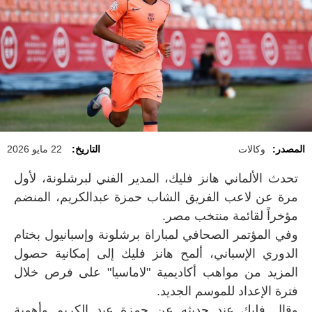
المصدر:
وكالات
التاريخ:
22 مايو 2026
تحدث الألماني هانز فليك، المدير الفني لبرشلونة، لأول
مرة عن لاعب الفريق الشاب حمزة عبدالكريم، المنضم
مؤخراً لقائمة منتخب مصر.
وفي المؤتمر الصحافي لمباراة برشلونة وإسبانيول بختام
الدوري الإسباني، ألمح هانز فليك إلى إمكانية حصول
المزيد من مواهب أكاديمية "لاماسيا" على فرص خلال
فترة الإعداد للموسم الجديد.
وقال فليك عند حديثه عن حمزة عبد الكريم وأهمية