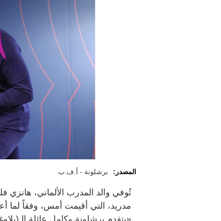
المصدر:
برشلونة - أ.ف.ب
تُوفي والد المدرب الألماني، هانزي ف
مدريد، التي أقيمت أمس، وفقاً لما أعلن
«يتقدم برشلونة وكامل عائلة الـ(بلاوغ