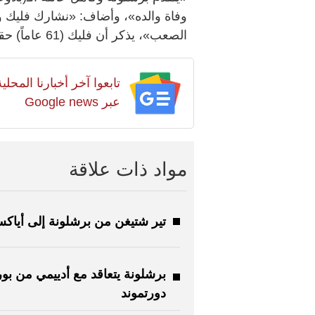
وفاة والده»، وأضاف: «نشارك فليك وع
الصعب»، يذكر أن فليك (61 عاماً) حقق نجاحات كبيرة مع برشلونة.
تابعوا آخر أخبارنا المح
عبر Google news
مواد ذات علاقة
تير شتيغن من برشلونة إلى أياك
برشلونة يتعاقد مع أدييمي من بو
دورتموند