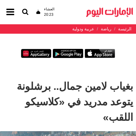
العشاء
20:23
الرئيسة
رياضة
عربية ودولية
بغياب لامين جمال.. برشلونة
يتوعد مدريد في «كلاسيكو
اللقب»