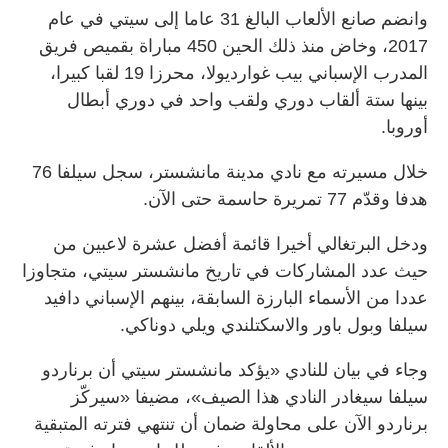
وانضم صانع الألعاب البالغ 31 عاما إلى سيتي في عام
2017، وخاض منذ ذلك الحين 450 مباراة بقميص فريق
المدرب الإسباني بيب غوارديولا، محرزا 19 لقبا كبيرا،
بينها ستة ألقاب دوري ولقب واحد في دوري أبطال
أوروبا.
خلال مسيرته مع نادي مدينة مانشستر، سجل سيلفا 76
هدفا وقدّم 77 تمريرة حاسمة حتى الآن.
ودخل البرتغالي أخيرا قائمة أفضل عشرة لاعبين من
حيث عدد المشاركات في تاريخ مانشستر سيتي، متجاوزا
عددا من الأسماء البارزة السابقة، بينهم الإسباني دافيد
سيلفا وبول باور والاسكتلندي ويلي دوناكي.
وجاء في بيان للنادي «يؤكد مانشستر سيتي أن برناردو
سيلفا سيغادر النادي هذا الصيف»، مضيفا «سيركّز
برناردو الآن على محاولة ضمان أن تنتهي فترته المتبقية