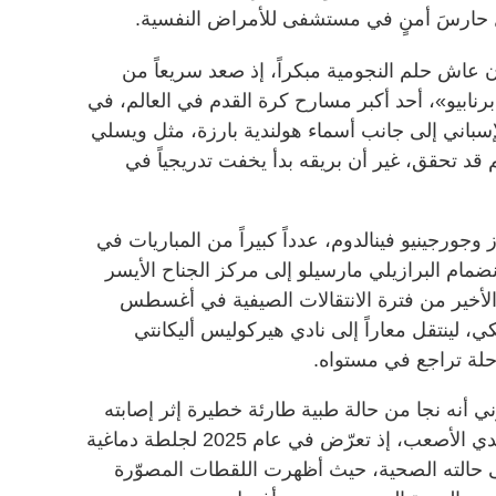
ل حارسَ أمنٍ في مستشفى للأمراض النفسية.
 أن عاش حلم النجومية مبكراً، إذ صعد سريعاً من
رنابيو»، أحد أكبر مسارح كرة القدم في العالم، في
باني إلى جانب أسماء هولندية بارزة، مثل ويسلي
م قد تحقق، غير أن بريقه بدأ يخفت تدريجياً في
جورجينيو فينالدوم، عدداً كبيراً من المباريات في
نضمام البرازيلي مارسيلو إلى مركز الجناح الأيسر
الأخير من فترة الانتقالات الصيفية في أغسطس
لكي، لينتقل معاراً إلى نادي هيركوليس أليكانتي
رحلة تراجع في مستواه.
ي أنه نجا من حالة طبية طارئة خطيرة إثر إصابته
بانسداد رئوي، إلا أن ذلك لم يكن التحدي الأصعب، إذ تعرّض في عام 2025 لجلطة دماغية
على حالته الصحية، حيث أظهرت اللقطات المصوّرة