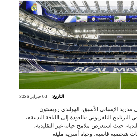
التاريخ:
03 فبراير 2026
 مدريد الإسباني الأسبق، الهولندي رويستون
البرنامج التلفزيوني «العودة إلى اللياقة البدنية»،
ض على قناة «NPO 3» الهولندية، حيث استعرض ملامح حياته غير التقليدية،
ديات شخصية قاسية، وحياة أسرية مليئة