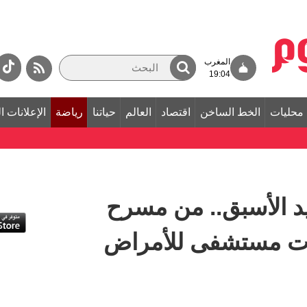
المغرب
19:04
محليات
الخط الساخن
اقتصاد
العالم
حياتنا
رياضة
الإعلانات ا
يد الأسبق.. من مسرح
رات مستشفى للأمراض