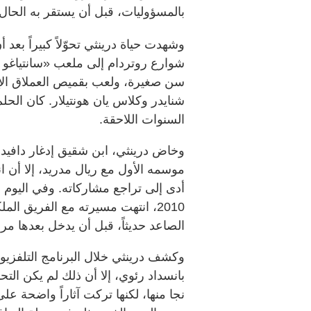
بالمسؤوليات، قبل أن يستقر به الحا
وشهدت حياة درينثي تحوّلاً كبيراً بعد
شوارع روتردام إلى ملعب «سانتياغو ب
سن صغيرة، ولعب بقميص العملاق الإس
شنايدر وكلاس يان هونتيلار. كان الحل
السنوات اللاحقة.
وخاض درينثي، ابن شقيق إدغار دافيدز و
موسمه الأول مع ريال مدريد، إلا أن ا
أدى إلى تراجع مشاركاته. وفي اليوم 
2010، انتهت مسيرته مع الفريق الم
الصاعد حديثاً، قبل أن يدخل بعدها م
وكشف درينثي خلال البرنامج التلفزيون
نجا منها، لكنها تركت آثاراً واضحة 