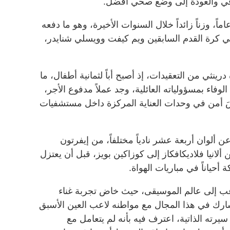
افي والعودة إلى وضع صحي أفضل.
كتسب درينثي، البالغ من العمر 38 عاماً، وزناً زائداً خلال السنوات الأخيرة، وهو ما دفعه
ي كرة القدم السابقين ويم كيفت وويسلي شنايدر،
نثي من التعقيدات، إذ أصبح أباً لثمانية أطفال، ما
فاء بمسؤولياته العائلية، وجد عملاً مدفوع الأجر،
سَ أمن في وحدات العناية المركزة داخل مستشفيات
 ألوان أربعة عشر نادياً مختلفاً، من إيفرتون
 ألانيا فلاديكافكاز إلى كوزاكين بويز، قبل أن يعتزل
ة أحياناً في مباريات الهواة.
لاعب إلى عالم الموسيقى، حيث خاض تجربة غناء
رك في هذا المجال مع مواطنه لاعب العين الأسبق
 سيرته الذاتية، اعترف فيه بأنه لم يتعامل مع