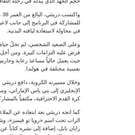
حجم الجهد الذي يبذله في رحلة التع
وا
للمشاركة في البرنامج إلى جانب لاعب
في محاولة لاستعادة لياقته البدنية.
وعلى الصعيد الشخصي، لم تخلُ حياة دري
فرض عليه التزامات كبيرة. ومن أجل الو
حيث يعمل حالياً مساعدَ رعاية وحار
نفسية مختلفة في هولندا.
وخلال مسيرته الكروية، دافع درينثي عن
الإنجليزي إلى بني ياس الإماراتي، ومن
كرة القدم الاحترافية، مكتفياً بالمشارك
كما اتجه درينثي بعد ابتعاده عن الم
الراب تحت اسم «رويا تو فيسز»، وشا
رايان بابل، إضافة إلى نشره كتاباً عن