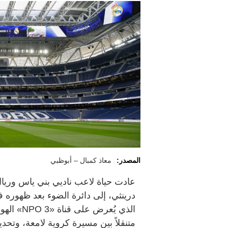
المصدر:
معاذ كمبال – أبوظبي
عادت حياة لاعب ناديي بني ياس وريال
درينثي، إلى دائرة الضوء بعد ظهوره في 
الذي يُعر
متنقلاً بين مسيرة كروية لامعة، وتح