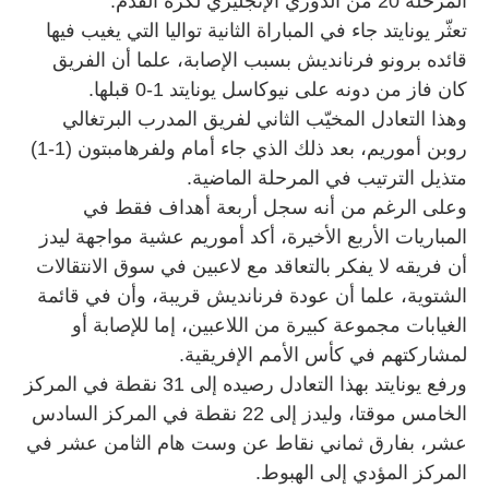
المرحلة 20 من الدوري الإنجليزي لكرة القدم.
تعثّر يونايتد جاء في المباراة الثانية تواليا التي يغيب فيها
قائده برونو فرنانديش بسبب الإصابة، علما أن الفريق
كان فاز من دونه على نيوكاسل يونايتد 1-0 قبلها.
وهذا التعادل المخيّب الثاني لفريق المدرب البرتغالي
روبن أموريم، بعد ذلك الذي جاء أمام ولفرهامبتون (1-1)
متذيل الترتيب في المرحلة الماضية.
وعلى الرغم من أنه سجل أربعة أهداف فقط في
المباريات الأربع الأخيرة، أكد أموريم عشية مواجهة ليدز
أن فريقه لا يفكر بالتعاقد مع لاعبين في سوق الانتقالات
الشتوية، علما أن عودة فرنانديش قريبة، وأن في قائمة
الغيابات مجموعة كبيرة من اللاعبين، إما للإصابة أو
لمشاركتهم في كأس الأمم الإفريقية.
ورفع يونايتد بهذا التعادل رصيده إلى 31 نقطة في المركز
الخامس موقتا، وليدز إلى 22 نقطة في المركز السادس
عشر، بفارق ثماني نقاط عن وست هام الثامن عشر في
المركز المؤدي إلى الهبوط.