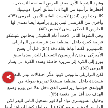
وشهد الشوط الأول بعض الفرص السانحة للتسجيل،
أخطرها برأسية من الهدّاف المتألّق أخيرا، دومينيك
كالفرت لوين (ليدز) لامست القائم الأيمن للمرمى (35)،
وأخرى من الفرنسي ليني يورو برأسية أيضا تصدى لها
الحارس البلجيكي سيني لامينس (40).
وفي الشوط الثاني لاحت أمام التشيكي بنجامين شيشكو
فرصة كبيرة داخل المنطقة بعد عرضية من البرازيلي
كاسيميرو، لكنه أنهاها بقلة دقة (54)، قبل أن يفتتح
الأميركي بريندن آرونسون التسجيل لليدز بعدما سبق
يورو إلى الكرة إثر تمريرة خاطئة وسدد الكرة إلى يسار
المرمى (62).
لكن البرازيلي ماتيوس كونيا عكّر احتفالات ليدز بالتعادل
بتسديدة داخل المنطقة مستغلا تمريرة طويلة من
الهولندي جوشوا زيركسي الذي دخل بدلا من يورو وصنع
الهدف بعد أقل من دقيقة (65).
وحاول السويسري نواه أوكافور تسجيل الثاني لليدز لكن
الحارس لامينس منعه (74) قبل محاولة كونيا ليونايتد أيضا