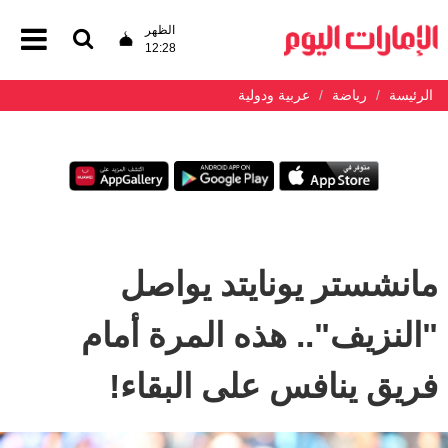
الظهر
12:28
الرئيسة
رياضة
عربية ودولية
مانشستر يونايتد يواصل
"النزيف".. هذه المرة أمام
فريق ينافس على البقاء!