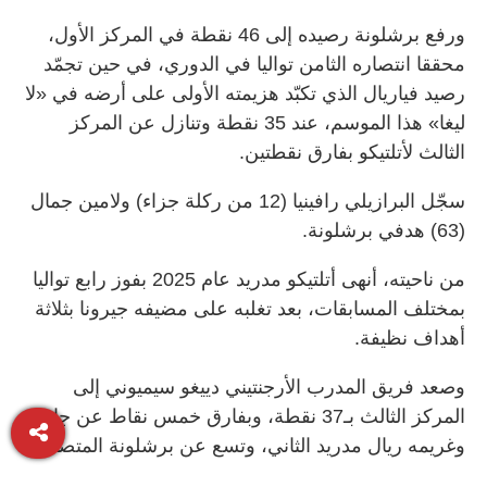
ورفع برشلونة رصيده إلى 46 نقطة في المركز الأول،
محققا انتصاره الثامن تواليا في الدوري، في حين تجمّد
رصيد فياريال الذي تكبّد هزيمته الأولى على أرضه في «لا
ليغا» هذا الموسم، عند 35 نقطة وتنازل عن المركز
الثالث لأتلتيكو بفارق نقطتين.
سجّل البرازيلي رافينيا (12 من ركلة جزاء) ولامين جمال
(63) هدفي برشلونة.
من ناحيته، أنهى أتلتيكو مدريد عام 2025 بفوز رابع تواليا
بمختلف المسابقات، بعد تغلبه على مضيفه جيرونا بثلاثة
أهداف نظيفة.
وصعد فريق المدرب الأرجنتيني دييغو سيميوني إلى
المركز الثالث بـ37 نقطة، وبفارق خمس نقاط عن جاره
وغريمه ريال مدريد الثاني، وتسع عن برشلونة المتصدر.