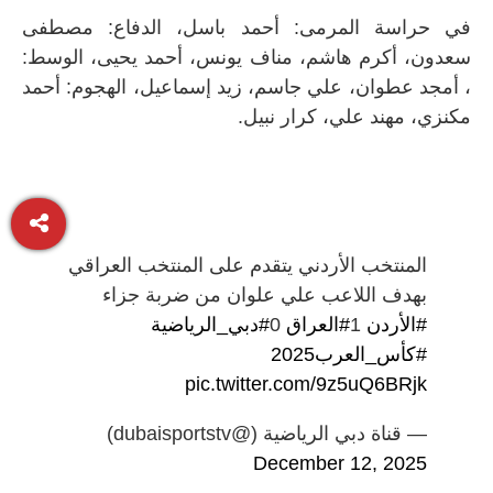
في حراسة المرمى: أحمد باسل، الدفاع: مصطفى
سعدون، أكرم هاشم، مناف يونس، أحمد يحيى، الوسط:
، أمجد عطوان، علي جاسم، زيد إسماعيل، الهجوم: أحمد
مكنزي، مهند علي، كرار نبيل.
المنتخب الأردني يتقدم على المنتخب العراقي
بهدف اللاعب علي علوان من ضربة جزاء
#الأردن
1
#العراق
0
#دبي_الرياضية
#كأس_العرب2025
pic.twitter.com/9z5uQ6BRjk
— قناة دبي الرياضية (@dubaisportstv)
December 12, 2025