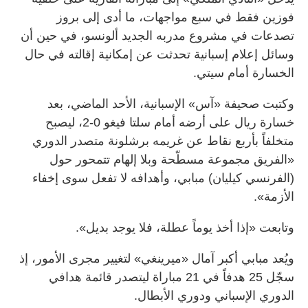
فوزين فقط في سبع مواجهات، ما أدى إلى بروز
تصدعات في مشروع مدربه الجديد ألونسو، في حين أن
وسائل إعلام إسبانية تحدثت عن إمكانية إقالته في حال
الخسارة أمام سيتي.
وكتبت صحيفة «آس» الإسبانية، الأحد الماضي، بعد
خسارة ريال على أرضه أمام سلتا فيغو 0-2، ليصبح
متخلفاً بأربع نقاط عن غريمه برشلونة متصدر الدوري
«الفريق مجموعة مسطّحة وبلا إلهام تتمحور حول
(الفرنسي كيليان) مبابي، وأهدافه لا تفعل سوى إخفاء
الأزمة».
وتابعت «إذا أخذ يوماً عطلة، فلا يوجد بديل».
ويُعد مبابي أكبر آمال «ميرينغي» لتغيير مجرى الأمور، إذ
سجّل 25 هدفاً في 21 مباراة ليتصدر قائمة هدافي
الدوري الإسباني ودوري الأبطال.