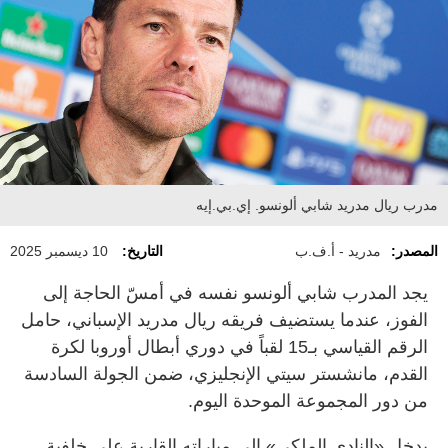
مدرب ريال مدريد شابي ألونسو. إي.بي.إيه
المصدر:
مدريد - أ.ف.ب
التاريخ:
10 ديسمبر 2025
يجد المدرب شابي ألونسو نفسه في أمسّ الحاجة إلى
الفوز، عندما يستضيف فريقه ريال مدريد الإسباني، حامل
الرقم القياسي بـ15 لقباً في دوري أبطال أوروبا لكرة
القدم، مانشستر سيتي الإنجليزي، ضمن الجولة السادسة
من دور المجموعة الموحدة اليوم.
يدخل «النادي الملكي» إلى مباراته القارية على خلفية