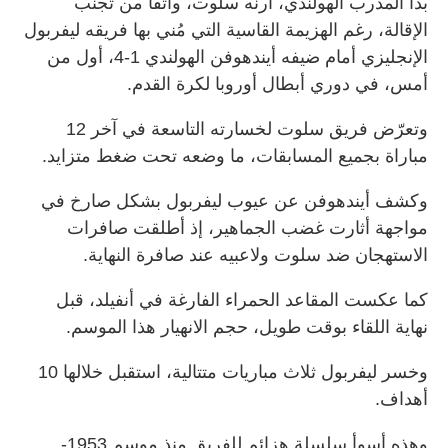
بدا المدرب الهولندي، أرنه سلوت، واثقاً من تجنّب
الإقالة، رغم الهزيمة القاسية التي مُني بها فريقه ليفربول
الإنجليزي أمام ضيفه أيندهوفن الهولندي 1-4، أول من
أمس، في دوري أبطال أوروبا لكرة القدم.
وتعرّض فريق سلوت لخسارته التاسعة في آخر 12
مباراة بجميع المسابقات، ما وضعه تحت ضغط متزايد.
وكشف أيندهوفن عن عيوب ليفربول بشكل صارخ في
مواجهة أثارت غضب الجماهير، إذ أطلقت صافرات
الاستهجان ضد سلوت ولاعبيه عند صافرة النهاية.
كما عكست المقاعد الحمراء الفارغة في أنفيلد، قبل
نهاية اللقاء بوقت طويل، حجم الانهيار هذا الموسم.
وخسر ليفربول ثلاث مباريات متتالية، استقبل خلالها 10
أهداف.
وهذه أسوأ سلسلة هزائم للفريق منذ موسم 1953-