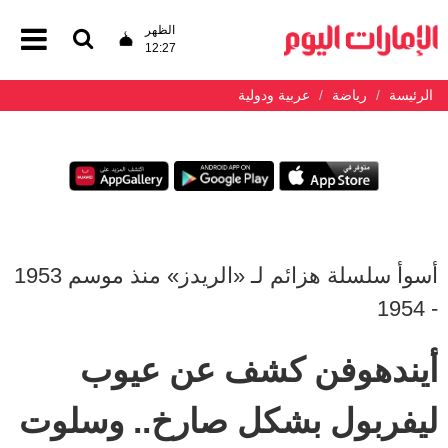
الظهر
12:27
الرئيسة
رياضة
عربية ودولية
أسوأ سلسلة هزائم لـ «الريدز» منذ موسم 1953
- 1954
أيندهوفن كشف عن عيوب
ليفربول بشكل صارخ.. وسلوت