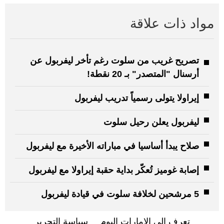
مواد ذات علاقة
تصريح غريب من سلوت رغم تأخر ليفربول عن
أرسنال "المتصدر" بـ 20 نقطة!
إيراولا يتولى رسمياً تدريب ليفربول
ليفربول يعلن رحيل سلوت
صلاح يبدأ أساسيا في مباراته الأخيرة مع ليفربول
إصابة غوميز تُعكّر بداية حقبة إيراولا مع ليفربول
5 مرشحين لخلافة سلوت في قيادة ليفربول
تعرف إلى الإمارات اليوم
سياسة التحرير