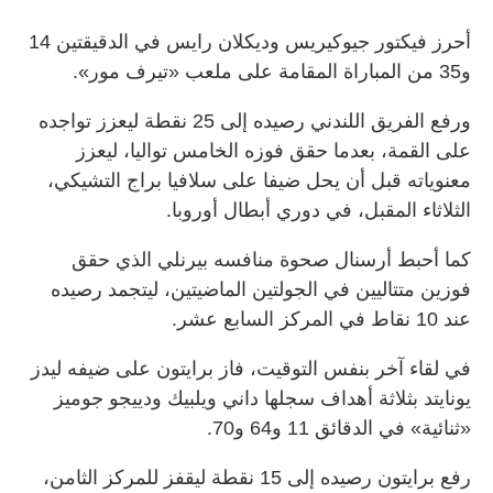
أحرز فيكتور جيوكيريس وديكلان رايس في الدقيقتين 14
و35 من المباراة المقامة على ملعب «تيرف مور».
ورفع الفريق اللندني رصيده إلى 25 نقطة ليعزز تواجده
على القمة، بعدما حقق فوزه الخامس تواليا، ليعزز
معنوياته قبل أن يحل ضيفا على سلافيا براج التشيكي،
الثلاثاء المقبل، في دوري أبطال أوروبا.
كما أحبط أرسنال صحوة منافسه بيرنلي الذي حقق
فوزين متتاليين في الجولتين الماضيتين، ليتجمد رصيده
عند 10 نقاط في المركز السابع عشر.
في لقاء آخر بنفس التوقيت، فاز برايتون على ضيفه ليدز
يونايتد بثلاثة أهداف سجلها داني ويلبيك ودييجو جوميز
«ثنائية» في الدقائق 11 و64 و70.
رفع برايتون رصيده إلى 15 نقطة ليقفز للمركز الثامن،