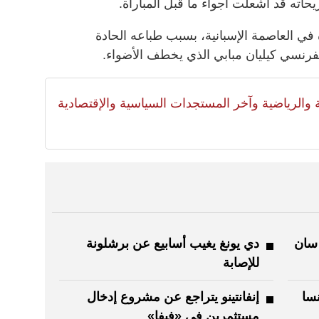
اته قد أشعلت أجواء ما قبل المباراة.
في العاصمة الإسبانية، بسبب طباعه الحادة
فرنسي كيليان مبابي الذي يخطف الأضواء.
لية والرياضية وآخر المستجدات السياسية والإقتصادية
 سان
دي يونغ يغيب أسابيع عن برشلونة
للإصابة
نسا
إنفانتينو يتراجع عن مشروع إدخال
مستثمرين في «فيفا»