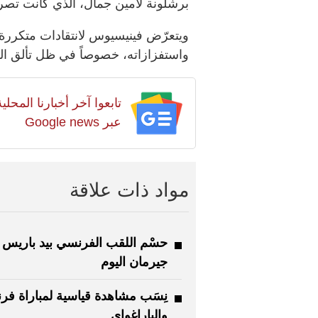
برشلونة لامين جمال، الذي كانت تصريح
ويتعرّض فينيسيوس لانتقادات متكررة 
واستفزازاته، خصوصاً في ظل تألق ال
تابعوا آخر أخبارنا المح
عبر Google news
مواد ذات علاقة
حسْم اللقب الفرنسي بيد باريس
جيرمان اليوم
نِسَب مشاهدة قياسية لمباراة فر
والباراغواي