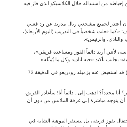
ن إحباطه من استبداله خلال الكلاسيكو الذي فاز فيه
أن أعتذر لجميع مشجعي ريال مدريد عن رد فعلي
: «كما فعلت شخصياً في التدريب (اليوم الأربعاء)،
، والنادي، والرئيس».
اسة، لأنني أريد دائماً الفوز ومساعدة فريقي»،
 بجانب تأكيد «حبه لناديه وكل ما يُمثّله».
وكان الجناح البالغ من العمر (25 عاماً) قد استعيض عنه بزميله رودريغو في الدقيقة 72
 أنا مجدداً؟ اذهب إلى.. دائماً أنا! سأغادر الفريق،
 أن يتوجه مباشرة إلى غرفة الملابس من دون أن
احتفال بفوز فريقه، بل ليستفز الموهبة الشابة في