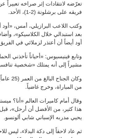
تعرّضه لانتقادات إثر صراخه تعبيراً ع
فريقه على برشلونة (2-1)، الأحد.
وكتب اللاعب البرازيلي، أمس، «أود 
بعد استبدالي خلال الكلاسيكو»، وأضاف
أود أيضاً أن أعتذر لزملائي في الفريق
وتابع فينيسيوس: «أحياناً تأخذني الحم
مشيراً إلى أنه يمتلك «شخصية تنافسية»
من المباراة، وخرج غاضباً.
وقال أمام كاميرات العالم «أنا؟ ميستر؟
هذا كثير، من الأفضل أن أرحل»، قبل
يحيي مدربه الإسباني شابي ألونسو.
ثم عاد لاحقاً إلى دكة البدلاء، ليس لل