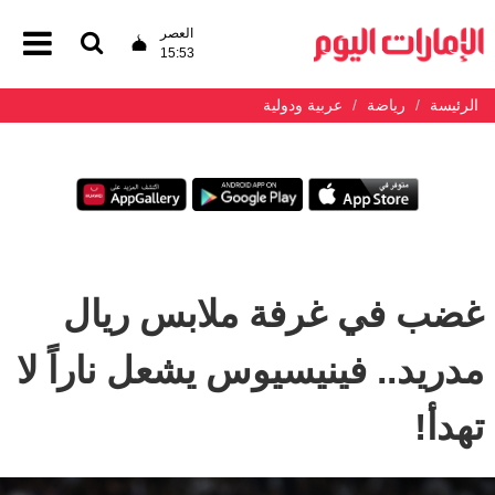
العصر
15:53
الرئيسة
رياضة
عربية ودولية
غضب في غرفة ملابس ريال
مدريد.. فينيسيوس يشعل ناراً لا
تهدأ!