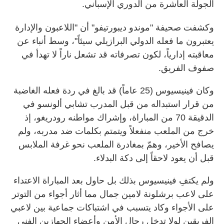
الجولة العاشرة من الدوري الإسباني.
وكشفت صحيفة "موندو ديبورتيفو" أن "اللاعبون والإدارة
يعتبرون ما فعله الدولي البرازيلي سيئاً"، وسط أنباء عن
معاقبته إدارياً، لكون تصرفاته قد تشعل ناراً لا تهدأ في
صفوف الفريق.
وكان فينيسيوس (25 عاماً) قد بالغ في ردة فعله الغاضبة
من قرار استبداله من قبل المدرب تشابي ألونسو في
الدقيقة 70 من المباراة، وإشراك مواطنه رودريغو، إذ
خرج من الملعب منفعلاً ويتمتم بكلمات ضد مدربه، ولم
يصافح الأخير، وهمّ بمغادرة الملعب نحو غرفة الملابس
قبل أن يعود لاحقاً إلى دكة البدلاء.
ولم يكتفِ فينيسيوس بذلك بل حاول بعد المباراة الاعتداء
على لاعب برشلونة لامين جمال مما أثار أجواء من التوتر
على الأجواء وكاد يتسبب في اشتباكات جماعية بين لاعبي
الفريقين لولا تدخل رجال الأمن وأعضاء الجهازين الفني