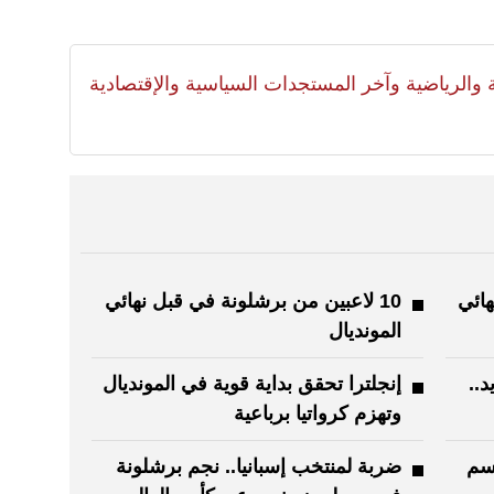
لية والرياضية وآخر المستجدات السياسية والإقتصادية
هائي
10 لاعبين من برشلونة في قبل نهائي
المونديال
..
إنجلترا تحقق بداية قوية في المونديال
وتهزم كرواتيا برباعية
سم
ضربة لمنتخب إسبانيا.. نجم برشلونة