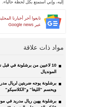
إليه، وإني أستمتع بكل لحظة حالياً».
تابعوا آخر أخبارنا المح
عبر Google news
مواد ذات علاقة
10 لاعبين من برشلونة في قبل ن
المونديال
برشلونة يوجه ضربتين لريال مدريد
ويحسم "الليغا" و"الكلاسيكو"
برشلونة يهين ريال مدريد في مو