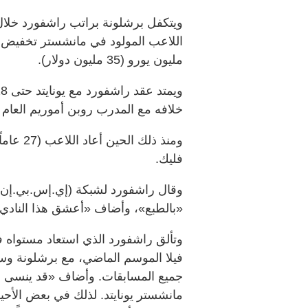
ويتكفل برشلونة براتب راشفورد خلال 
مليون يورو (35 مليون دولار).
خلافه مع المدرب روبن أموريم العام 
ومنذ ذل
فليك.
وقال راشفورد لشبكة (إي.إس.بي.إن) ر
«بالطبع»، وأضاف «أعشق هذا النادي 
وتألق راشفورد الذي استعاد مستواه ف
مانشستر يونايتد. لذلك في بعض الأحيان