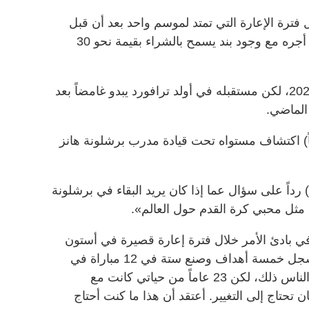
فترة الإعارة التي تمتد لموسم واحد بعد أن قبل
اللاعب المولود في مانشستر تخفيض أجره مع وجود بند يسمح بالشراء بقيمة نحو 30
ويمتد عقد راشفورد مع يونايتد حتى 2028، لكن مستقبله في أولد ترافورد يبدو غامضاً بعد
الماضي.
ك الحين أعاد اللاعب (27 عاماً) اكتشاف مستواه تحت قيادة مدرب برشلونة هانز
داً على سؤال عما إذا كان يريد البقاء في برشلونة
مثل محبي كرة القدم حول العالم».
ي بادئ الأمر خلال فترة إعارة قصيرة في أستون
فيلا الموسم الماضي، مع برشلونة وسجل خمسة أهداف وصنع ستة في 12 مباراة في
جميع المسابقات. وأضاف «قد ينسى الناس ذلك، لكن 23 عاماً من حياتي كانت مع
 تحتاج إلى التغيير. أعتقد أن هذا ما كنت أحتاج