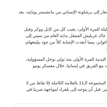
ار إلى برشلونة الإسباني من مانشستر يونايتد، بعد
يلة للمرة الأولى، يغيب كل من كايل ووكر وفيل
 جاك غريليش المنتقل بداية العام من سيتي إلى
ير، بينما أبعدت الإصابة كلاً من جود بيلينغهام،
البدنية للمرة الأولى منذ تولي توخل المسؤولية،
ع الفريق في إسبانيا، خلال معسكر يونيو
ويستضيف المنتخب الإنجليزي متصدر المجموعة الـ11 بالعلامة الكاملة (9 نقاط من 3
 نظيره الأندوري في 6 سبتمبر، قبل أن يتوجه إلى بلغراد لمواجهة صربيا في