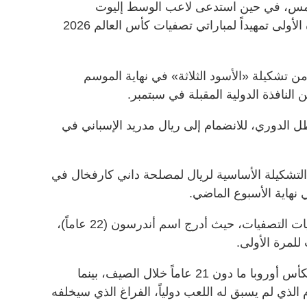
ا أمس، في حين استدعى لاعب الوسط إليوت
أندرسون والمدافع دجيد سبنس للمرة الأولى تمهيداً لمباراتي تصفيات كأس العالم 2026
لد (26 عاماً) جزءاً من تشكيلة «الأسود الثلاثة» في نهاية الموسم
لنافذة الدولية المقبلة في سبتمبر.
بطل الدوري، للانضمام إلى ريال مدريد الإسباني في
 التشكيلة الأساسية لريال لمصلحة داني كارفخال في
وأعلن توخل قائمة من 24 لاعباً لمباريات التصفيات، حيث أدرج اسم أندرسون (22 عاماً)،
لمرة الأولى.
وكان أندرسون تألق في فوز إنجلترا بكأس أوروبا ما دون 21 عاماً خلال الصيف، بينما
ظهير توتنهام الذي لم يسبق له اللعب دولياً، الفراغ الذي سيخلفه