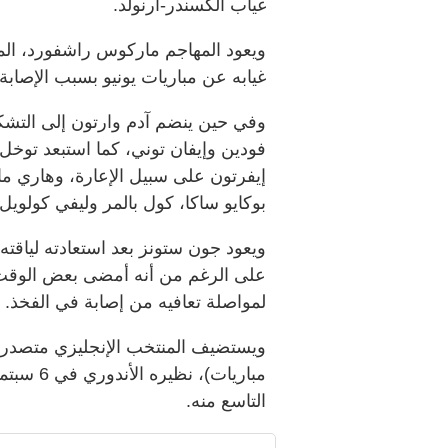
غياب ألكسندر-أرنولد.
ويعود المهاجم ماركوس راشفورد، المع
غيابه عن مباريات يونيو بسبب الإصابة.
وفي حين ينضم آدم وارتون إلى التشك
فودين وإيفان توني، كما استبعد توخل
إيفرتون على سبيل الإعارة، وهاري ماغوا
بوكايو ساكا، كول بالمر وليفي كولويل.
ويعود جون ستونز بعد استعادته لياقته 
على الرغم من أنه أمضى بعض الوقت م
لمواصلة تعافيه من إصابة في الفخذ.
مباريات)،
التاسع منه.