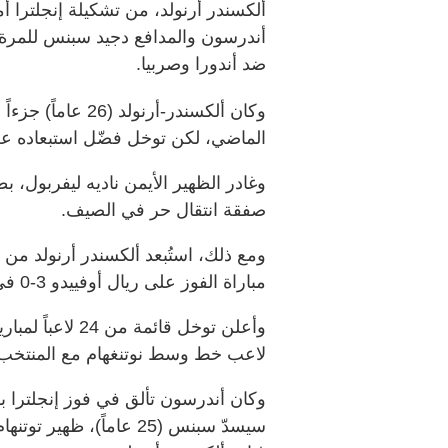
ألكسندر أرنولد، من تشكيلة إنجلتر
ضد أندورا وصربيا.
وكان ألكسندر-أرنو
الماضي، لكن توخل فضّل استبعاده عن ا
وغادر الظهير الأيمن ناديه ليفربول، 
صفقة انتقال حر في الصيف.
ومع ذلك، استُبعد ألكسندر أرنولد من
مباراة الفوز على ريال أوفييدو 3-0 في نهاية الأسبوع الماضي.
لاعب خط وسط نوتنغهام مع المنتخب ل
سيسدّ سبنس (25 عاماً)، 