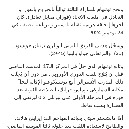
ونجح توتنهام للمباراة الثالثة توالياً بالخروج بالفوز أو
التعادل في ملعب الاتحاد (فوزان مقابل تعادل)، كان
آخرها إلحاقه هزيمة ثقيلة بالستيزنز برباعية نظيفة في
24 نوفمبر 2024.
وسجّل هدفي الفريق اللندني الويلزي برينان جونسون
(35)، والبرتغالي جواو بالينيا (45+2).
وتابع توتنهام الذي حلّ في المركز الـ17 الموسم الماضي
قبل أن يُتوّج بلقب الدوري الأوروبي، من دون أن يُجنّب
ذلك المدرب الأسترالي أنج بوستيكوغلو الإقالة ليحلّ
مكانه الدنماركي توماس فرانك، انطلاقته القوية بعد
فوزه في المرحلة الأولى على بيرنلي 2-0 ليرتقي إلى
الصدارة بست نقاط.
أمّا مانشستر سيتي بقيادة المهاجم الفذ إيرلينغ هالاند،
والطامح لاستعادة اللقب بعد حلوله ثالثاً الموسم الماضي،