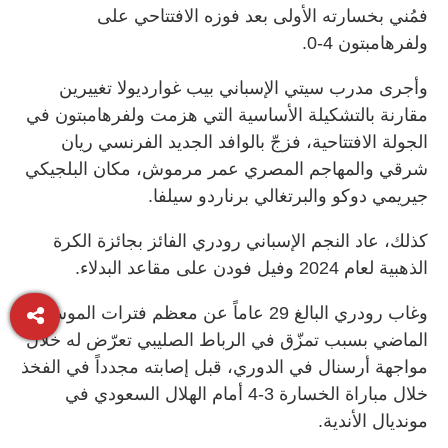
فمُني بخسارته الأولى بعد فوزه الافتتاحي على
ولفرهامبتون 4-0.
وأجرى مدرب سيتي الإسباني بيب غوارديولا تغييرين
مقارنة بالتشكيلة الأساسية التي هزمت ولفرهامبتون في
الجولة الافتتاحية، فزجّ بالوافد الجديد الفرنسي ريان
شرقي والمهاجم المصري عمر مرموش، مكان البلجيكي
جيريمي دوكو والبرتغالي برناردو سيلفا.
كذلك، عاد النجم الإسباني رودري الفائز بجائزة الكرة
الذهبية لعام 2024 وفيل فودن على مقاعد البدلاء.
وغاب رودري البالغ 29 عاماً عن معظم فترات الموسم
الماضي بسبب تمزّق في الرباط الصليبي تعرّض له خلال
مواجهة أرسنال في الدوري، قبل إصابته مجدداً في الفخذ
خلال مباراة الخسارة 3-4 أمام الهلال السعودي في
مونديال الأندية.