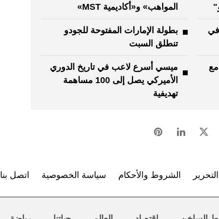
"
المواهب» و«أكاديمية MST»
ط تعتمد خسارة كلباء 0-9 في
بطولة الإمارات المفتوحة للجودو
تنطلق السبت
مع
ميسي أسرع لاعب في تاريخ ​الدوري
الأميركي ‌يصل إلى 100 مساهمة
تهديفية
لتحرير
الشروط والأحكام
سياسة الخصوصية
اتصل بنا
ط الساخن
اقتصاد
العالم
حياتنا
رياضة