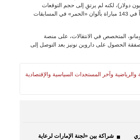
ُدِرت بـ75 مليون يورو (87 مليون دولار)، لكنه لم يرتقِ إلى حجم التوقعات
المحيطة به، واكتفى بتسجيل 40 هدفاً في 143 مباراة بألوان «الحمر» في المسابقات
ومانو، المتخصص في الانتقالات، على منصة
قة الحصول على داروين نونيز بعد التوصل إلى
لية والرياضية وآخر المستجدات السياسية والإقتصادية
زي
شراكة بين «لجنة الإمارات لرعاية