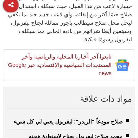
خسارة لاعب من هذا القبيل، حيث سيكلف استبدال
صلاح حتمًا أكثر من إبقائه، وأي لاعب جديد جيد بما يكفي
ليحل محل صلاح سيطالب بأجور مماثلة لجناح ليفربول،
وسيتعين أيضًا شرائهم من ناديه الحالي مما سيكلف
ليفربول رسومًا فلكية".
تابعوا آخر أخبارنا المحلية والرياضية وآخر
المستجدات السياسية والإقتصادية عبر Google
news
مواد ذات علاقة
صلاح مودعاً "الريدز": ليفربول يعني لي كل شيء
محمد صلاح: ليفربول يحتاج لاستعادة هويته