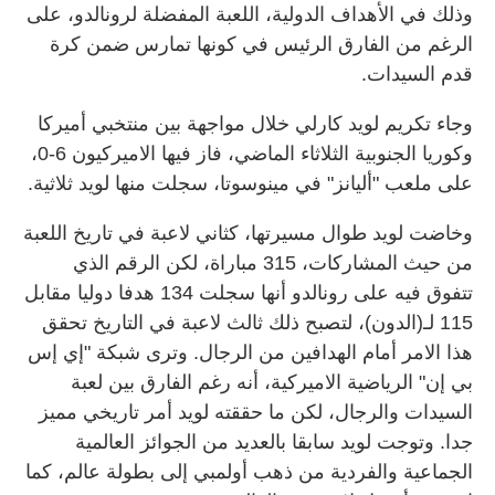
وذلك في الأهداف الدولية، اللعبة المفضلة لرونالدو، على
الرغم من الفارق الرئيس في كونها تمارس ضمن كرة
قدم السيدات.
وجاء تكريم لويد كارلي خلال مواجهة بين منتخبي أميركا
وكوريا الجنوبية الثلاثاء الماضي، فاز فيها الاميركيون 6-0،
على ملعب "أليانز" في مينوسوتا، سجلت منها لويد ثلاثية.
وخاضت لويد طوال مسيرتها، كثاني لاعبة في تاريخ اللعبة
من حيث المشاركات، 315 مباراة، لكن الرقم الذي
تتفوق فيه على رونالدو أنها سجلت 134 هدفا دوليا مقابل
115 لـ(الدون)، لتصبح ذلك ثالث لاعبة في التاريخ تحقق
هذا الامر أمام الهدافين من الرجال. وترى شبكة "إي إس
بي إن" الرياضية الاميركية، أنه رغم الفارق بين لعبة
السيدات والرجال، لكن ما حققته لويد أمر تاريخي مميز
جدا. وتوجت لويد سابقا بالعديد من الجوائز العالمية
الجماعية والفردية من ذهب أولمبي إلى بطولة عالم، كما