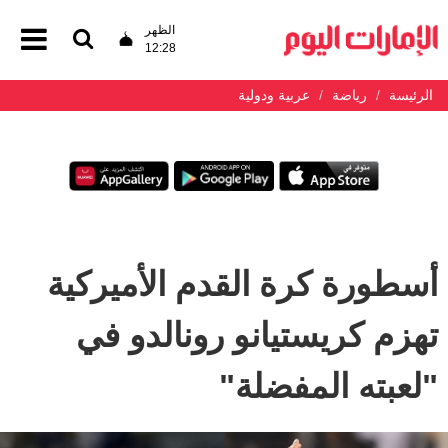
الظهر
12:28
الرئيسة
رياضة
عربية ودولية
أسطورة كرة القدم الأميركية
تهزم كريستيانو رونالدو في
"لعبته المفضلة"