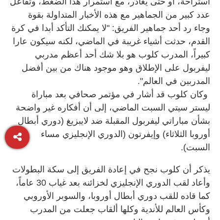
استراحة، أو حتى يغادر، مع استمرار هذا الضغط، وتفاعل
عدد كبير من الجماهير مع هذه الأخبار المتداولة بقوة
وجاء رد أحد جماهير الفريق: "لا يمكنك التأكد أبدا في كرة
القدم، حدثت أشياء غريبة في الماضي، لكنه سيكون عارا
كبيراً، المدرب كلوب هو بلا شك أحد أعظم مدربي
ليفربول على الإطلاق وهو موجود هناك من بين أفضل
المدربين في العالم".
وكان كلوب قد أشار في مؤتمر صحافي بعد مباراة
ليستر سيتي السبت الماضي، إلى أن أفكاره غير واضحة
بشأن مباراتي ليفربول المقبلة ضد لايبزيغ (دوري أبطال
أوروبا الثلاثاء) وإيفرتون (الدوري الإنجليزي مساء
السبت).
يذكر أن كلوب نجح في إعادة الفريق إلى سكة البطولات
وأعاد لقب الدوري الإنجليزي لخزائنه بعد غياب 30 عاماً،
كما قاده للقب دوري أبطال أوروبا، والسوبر الأوروبي
وكأس العالم للأندية وكلها ألقاب جعلت من المدرب