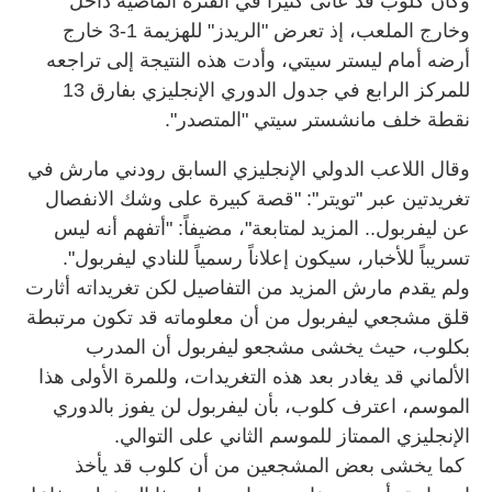
وكان كلوب قد عانى كثيراً في الفترة الماضية داخل
وخارج الملعب، إذ تعرض "الريدز" للهزيمة 1-3 خارج
أرضه أمام ليستر سيتي، وأدت هذه النتيجة إلى تراجعه
للمركز الرابع في جدول الدوري الإنجليزي بفارق 13
نقطة خلف مانشستر سيتي "المتصدر".
وقال اللاعب الدولي الإنجليزي السابق رودني مارش في
تغريدتين عبر "تويتر": "قصة كبيرة على وشك الانفصال
عن ليفربول.. المزيد لمتابعة"، مضيفاً: "أتفهم أنه ليس
تسريباً للأخبار، سيكون إعلاناً رسمياً للنادي ليفربول".
ولم يقدم مارش المزيد من التفاصيل لكن تغريداته أثارت
قلق مشجعي ليفربول من أن معلوماته قد تكون مرتبطة
بكلوب، حيث يخشى مشجعو ليفربول أن المدرب
الألماني قد يغادر بعد هذه التغريدات، وللمرة الأولى هذا
الموسم، اعترف كلوب، بأن ليفربول لن يفوز بالدوري
الإنجليزي الممتاز للموسم الثاني على التوالي.
كما يخشى بعض المشجعين من أن كلوب قد يأخذ