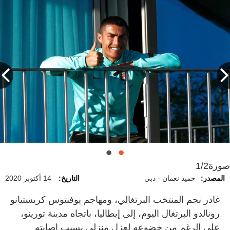
صورة
1/2
المصدر:
حميد نعمان - دبي
التاريخ:
14 أكتوبر 2020
غادر نجم المنتخب البرتغالي، ومهاجم يوفنتوس كريستيانو
رونالدو البرتغال اليوم، إلى إيطاليا، باتجاه مدينة تورينو،
على الرغم من خضوعه لعزل منزلي بسبب إصابته