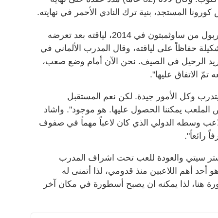
ونا المستجد، بنية ترك النادي الأحمر في نهايته.
وفيما استعاد اللاعب، المنضم الى ليفربول من ساوثمبتون في 2014، لياقته بعد تعرضه
شكيلة حفاظاً على لياقته، وقال المدرب الألماني في
يد الرحيل في الصيف. نحن الآن أمام وضع صعب،
 تمّ الاتفاق عليها".
، يتدرب وكل الأمور جيدة. لكن نعم المستقبل
 الملعب يمكننا الحصول عليها. هو موجود". واشاد
اعب وسطه الدولي الذي كان لاعباً مهماً في صفوف
 رائعاً".
يستر سيتي والعودة للعب تحت اشراف المدرب
و أحد أهم اللاعبين منذ قدومي، لذا أتمنى له
 هنا، لذا يمكنه ان يصبح أسطورة في مكان آخر