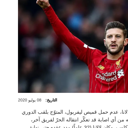
التاريخ:
08 يوليو 2020
انا، عدم حمل قميص ليفربول، المتوّج بلقب الدوري
ه من أي اصابة قد تعكّر انتقاله الحرّ لفريق آخر،
بحسب ما ذكر مدربه الالماني يورغن كلوب. وكان لالانا (32 عاماً) مدد عقده حتى نهاية