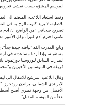
الموسم المشوّه بسبب تفشي فيروس كور
للاصابة، لا يريد كلوب الزج به في الت
تصريح صحافي "من الواضح ان آدم ير
لكنني احترم آدم كثيراً، وكل الأمور معه
وتابع المدرب الفذ "لياقته جيدة جداً"
مستقبله، وإذا أردنا مساعدته في أرض
المدرب السابق لبوروسيا دورتموند بل
فريقه في الموسمين الأخيرين و"محترفاً
وقال اللاعب المرشح للانتقال الى ل
الايرلندي الشمالي، براندن رودجرز: "ه
الأفضل. من وجهة نظري أصبح أسطورة
بدءاً من الموسم المقبل".