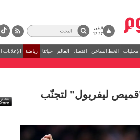
الظهر
12:27
محليات
الخط الساخن
اقتصاد
العالم
حياتنا
رياضة
الإعلانات ا
"قميص ليفربول" لتجنّب