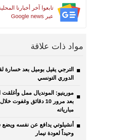
تابعوا آخر أخبارنا المح
عبر Google news
مواد ذات علاقة
الترجي يقيل بوميل بعد خسارة ل
الدوري التونسي
مورينيو: المونديال ممل وأغلقت ال
بعد مرور 10 دقائق وغفوت خ
مبارياته
أنشيلوتي يدافع عن نفسه ويضع ش
وحيداً لعودة نيمار