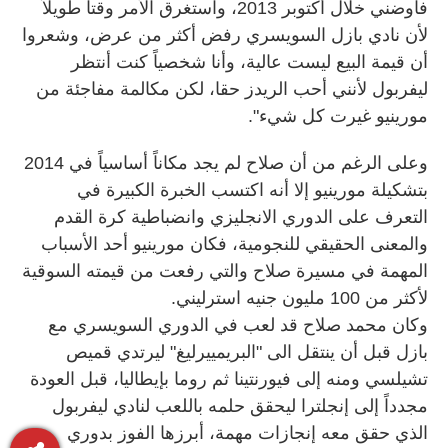
فاوضني خلال أكتوبر 2013، واستغرق الأمر وقتا طويلاً
لأن نادي بازل السويسري رفض أكثر من عرض، وشعروا
أن قيمة البيع ليست عالية، وأنا شخصياً كنت أنتظر
ليفربول لأنني أحب الريدز حقا، لكن مكالمة مفاجئة من
مورينيو غيرت كل شيء".
وعلى الرغم من أن صلاح لم يجد مكاناً أساسياً في 2014
بتشكيلة مورينيو إلا أنه اكتسب الخبرة الكبيرة في
التعرف على الدوري الانجليزي وانضباطية كرة القدم
والمعنى الحقيقي للنجومية، فكان مورينيو أحد الأسباب
المهمة في مسيرة صلاح والتي رفعت من قيمته السوقية
لأكثر من 100 مليون جنيه استرليني.
وكان محمد صلاح قد لعب في الدوري السويسري مع
بازل قبل أن ينتقل الى "البريمييرليغ" ليرتدي قميص
تشيلسي ومنه إلى فيورنتينا ثم روما بإيطاليا، قبل العودة
مجدداً إلى إنجلترا ليحقق حلمه باللعب لنادي ليفربول
الذي حقق معه إنجازات مهمة، أبرزها الفوز بدوري