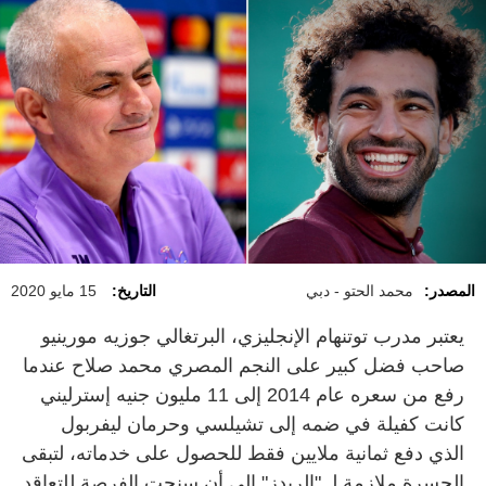
المصدر:
محمد الحتو - دبي
التاريخ:
15 مايو 2020
يعتبر مدرب توتنهام الإنجليزي، البرتغالي جوزيه مورينيو
صاحب فضل كبير على النجم المصري محمد صلاح عندما
رفع من سعره عام 2014 إلى 11 مليون جنيه إسترليني
كانت كفيلة في ضمه إلى تشيلسي وحرمان ليفربول
الذي دفع ثمانية ملايين فقط للحصول على خدماته، لتبقى
الحسرة ملازمة لـ "الريدز" إلى أن سنحت الفرصة للتعاقد