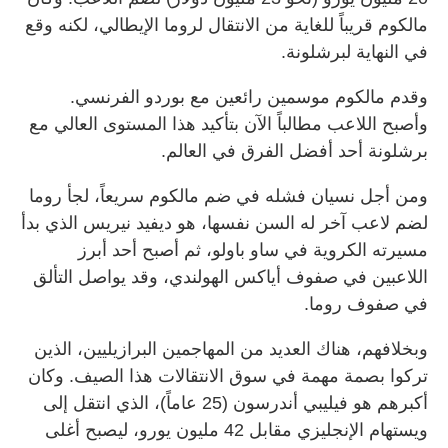
مالكوم قريباً للغاية من الانتقال لروما الإيطالي، لكنه وقع
في النهاية لبرشلونة.
وقدم مالكوم موسمين رائعين مع بوردو الفرنسي.
وأصبح اللاعب مطالباً الآن بتأكيد هذا المستوى العالي مع
برشلونة أحد أفضل الفرق في العالم.
ومن أجل نسيان فشله في ضم مالكوم سريعاً، لجأ روما
لضم لاعب آخر له السن نفسها، هو ديفيد نيريس الذي بدأ
مسيرته الكروية في ساو باولو، ثم أصبح أحد أبرز
اللاعبين في صفوف أياكس الهولندي، وقد يواصل التألق
في صفوف روما.
وبخلافهم، هناك العديد من المهاجمين البرازيليين، الذين
تركوا بصمة مهمة في سوق الانتقالات هذا الصيف. وكان
أكبرهم هو فيليبي أندرسون (25 عاماً)، الذي انتقل إلى
ويستهام الإنجليزي مقابل 42 مليون يورو، ليصبح أغلى