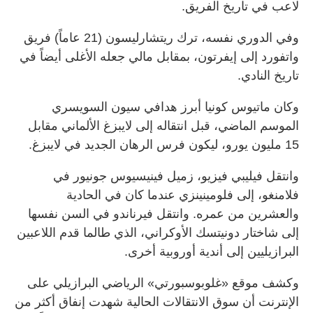
لاعب في تاريخ الفريق.
وفي الدوري نفسه، ترك ريتشارليسون (21 عاماً) فريق
واتفورد إلى إيفرتون، بمقابل مالي جعله الأغلى أيضاً في
تاريخ النادي.
وكان ماتيوس كونيا أبرز هدافي سيون السويسري
الموسم الماضي، قبل انتقاله إلى لايبزغ الألماني مقابل
15 مليون يورو، ليكون فرس الرهان الجديد في لايبزغ.
وانتقل فيليبي فيزيو، زميل فينيسيوس جونيور في
فلامنغو، إلى فلومينينزي عندما كان في الحادية
والعشرين من عمره. وانتقل فيرناندو في السن نفسها
إلى شاختار دونيتسك الأوكراني، الذي طالما قدم اللاعبين
البرازيليين إلى أندية أوروبية أخرى.
وكشف موقع «غلوبوسبورتي» الرياضي البرازيلي على
الإنترنت أن سوق الانتقالات الحالية شهدت إنفاق أكثر من