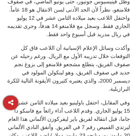
وظل فينيسيوس جونيور، حتى يونيو الماضي، في صفوف
فلامنغو، نظراً لأن الحد الأدنى لسن الانتقال هو 18 عاماً.
واحتفل اللاعب بعيد ميلاده الثامن عشر في 12 يوليو
الجاري فقط. وسجل مع فلامنغو 14 هدفاً، وجرى تقديمه
في ريال مدريد قبل أسبوع واحد فقط.
وأكدت وسائل الإعلام الإسبانية أن اللاعب فاق كل
التوقعات خلال تدريبه الأول مع الريال. ورغم رحيله عن
صفوف الفريق، يتطلع مشجعو فلامنغو إلى بزوغ نجم
جديد في صفوف الفريق، وهو لينكولن المولود في
ديسمبر 2000، والذي يعتبره كثيرون الأيقونة التالية للكرة
البرازيلية.
وفي المقابل، احتفل باولينيو بعيد ميلاده الثامن عشر في
15 يوليو الجاري. وقدم اللاعب أداء رائعاً مع فاسكو دا
جاما، قبل انتقاله لفريق باير ليفركوزن الألماني هذا العام
ليرتدي القميص رقم 7 في الفريق. وأنفق النادي الألماني
20 مليون يورو (نحو 23 مليون دولار) لضم اللاعب. وكان