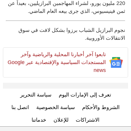
220 مليون يورو، لشراء المهاجمين البرازيليين، بعيداً عن
ثمن فينيسيوس، الذي جرى بيعه العام الماضي.
نجوم البرازيل الشباب برزوا بشكل لافت في سوق
الانتقالات الأوروبية.
تابعوا آخر أخبارنا المحلية والرياضية وآخر
المستجدات السياسية والإقتصادية عبر Google
news
مواد ذات علاقة
الجزيرة ينافس فلامنغو وفنربخشة وسبارتاك
موسكو لضم مالكوم