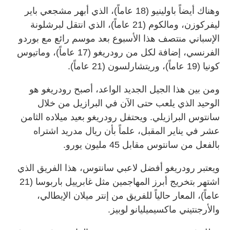
وهناك أيضاً باولينيو (18 عاماً)، الذي أبهر مشجعي باير
ليفركوزن، ومالكوم (21 عاماً)، الذي انتقل لبرشلونة
الإسباني منتصف هذا الأسبوع بعد موسم رائع مع بوردو
الفرنسي، إضافة لكل من رودريغو (17 عاماً)، وماتيوس
كونيا (19 عاماً)، وريتشارلسون (21 عاماً).
ومن بين هذا الجيل الجديد الواعد، أصبح رودريغو هو
الوحيد الذي يلعب حتى الآن في البرازيل من خلال
سانتوس البرازيلي. ويحتفل رودريغو بعيد ميلاده الثامن
عشر في يناير المقبل، علماً بأن ريال مدريد اشتراه
بالفعل من سانتوس مقابل 45 مليون يورو.
ويعتبر رودريغو أفضل لاعبي سانتوس، هذا الفريق الذي
اشتهر بتخريج أبرز المهاجمين مثل غابرييل باربوسا (21
عاماً)، المعار حالياً للفريق من إنتر ميلان الإيطالي،
والأرجنتيني ماكسيميليانو لوبيز.