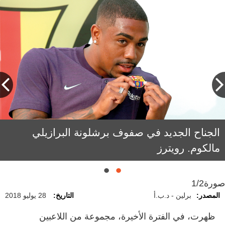
الجناح الجديد في صفوف برشلونة البرازيلي
نجم ريال مدريد الجديد فينيسيوس جونيور. من
المصدر
مالكوم. رويترز
صورة
1/2
المصدر:
برلين - د.ب.أ
التاريخ:
28 يوليو 2018
ظهرت، في الفترة الأخيرة، مجموعة من اللاعبين