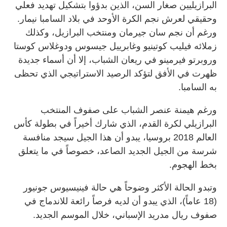
البرازيليين صغار السن، الذين بدؤوا بتشكيل تهديد فعلي
وحقيقي لعرش نجم الكرة الأوحد في بلاد السامبا نيمار.
ورغم أن نجم سان جيرمان ومنتخب البرازيل، وكذلك
زملائه فيليب كوتينيو وغابرييل جيسوس ودوغلاس كوستا
وروبرتو فيرمينو في ريعان الشباب، إلا أن أسماء جديدة
ظهرت في الأفق لتؤكد الرصيد الاستراتيجي الذي تحظى
به السامبا.
ورغم هيمنة عنصر الشباب على صفوف المنتخب
البرازيلي لكرة القدم، الذي شارك أخيراً في بطولة كأس
العالم 2018 بروسيا، يبدو أن هذا الجيل سيجد منافسة
شرسة من الجيل الجديد الصاعد، خصوصاً في ما يتعلق
بخط الهجوم.
وتبدو الحالة الأكثر وضوحاً هي حالة فينيسيوس جونيور
(18 عاماً)، الذي يبدو أن لديه فرصاً رائعة للاندماج في
صفوف ريال مدريد الإسباني، خلال الموسم الجديد.