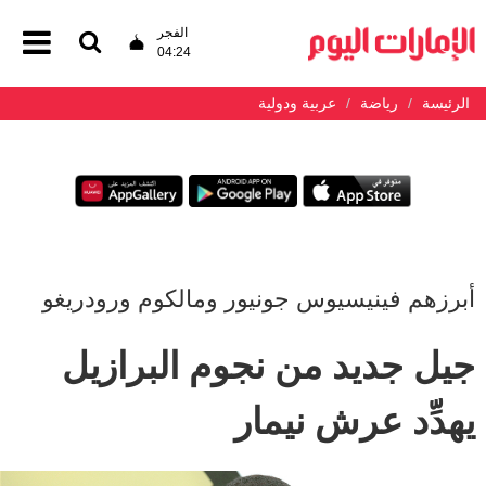
الفجر
04:24
الرئيسة
رياضة
عربية ودولية
أبرزهم فينيسيوس جونيور ومالكوم ورودريغو
جيل جديد من نجوم البرازيل
يهدِّد عرش نيمار