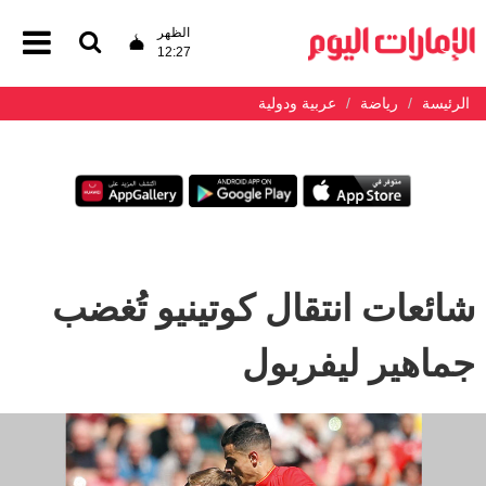
الظهر
12:27
الرئيسة
رياضة
عربية ودولية
شائعات انتقال كوتينيو تُغضب
جماهير ليفربول