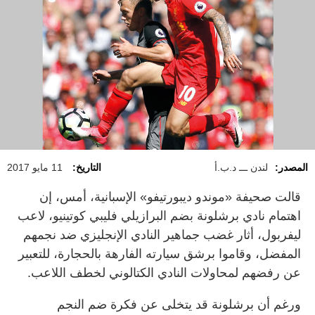
المصدر:
لندن ـــ د.ب.أ
التاريخ:
11 مايو 2017
قالت صحيفة «موندو ديبورتيفو» الإسبانية، أمس، إن
اهتمام نادي برشلونة بضم البرازيلي فليبي كوتينيو، لاعب
ليفربول، أثار غضب جماهير النادي الإنجليزي ضد نجمهم
المفضل، وقاموا برشق سيارته الفارهة بالحجارة، للتعبير
عن رفضهم لمحاولات النادي الكتالوني لخطف اللاعب.
ورغم أن برشلونة قد يتخلى عن فكرة ضم النجم