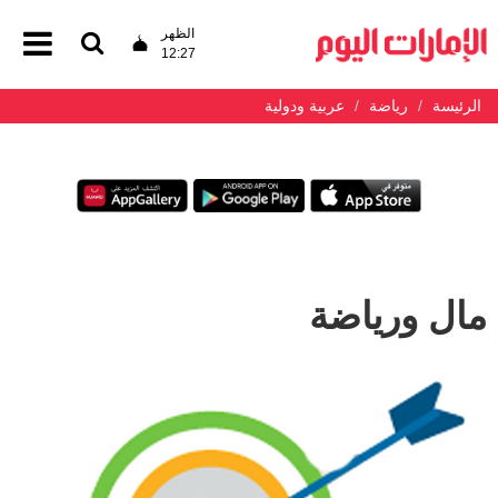
الظهر
12:27
الرئيسة
رياضة
عربية ودولية
مال ورياضة