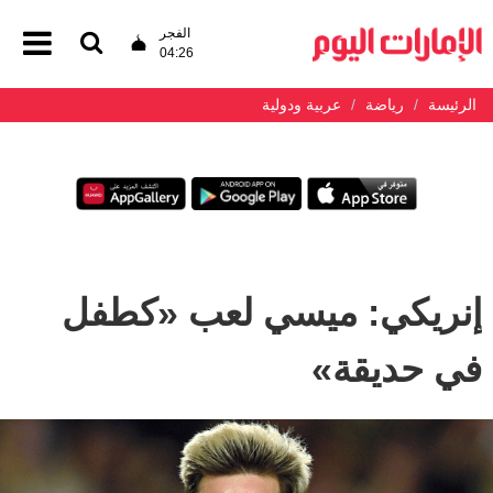
الفجر
04:26
الرئيسة
رياضة
عربية ودولية
إنريكي: ميسي لعب «كطفل
في حديقة»