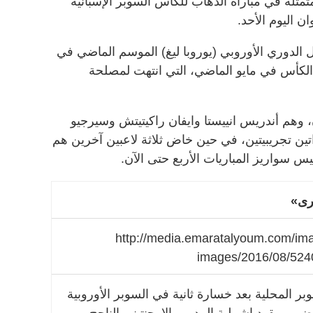
مثلة في مباراة الذهاب للكأس السوبر الإسبانية
 اليوم الأحد.
 الدوري الأوروبي (يوروبا ليغ) الموسم الماضي في
ة الكأس في مايو الماضي، التي انتهت لمصلحة
 وهم أندريس انييستا وايفان راكيتيتش وسيرجيو
تين تجريبيتين، في حين خاض ثلاثة لاعبين آخرين هم
يس سواريز المباريات الأربع حتى الآن.
رى»
 المحلية بعد خسارة ثانية في السوبر الأوروبية
يوم الثلاثاء الماضي. ويقود إشبيلية المدرب الارجنتيني الناجح