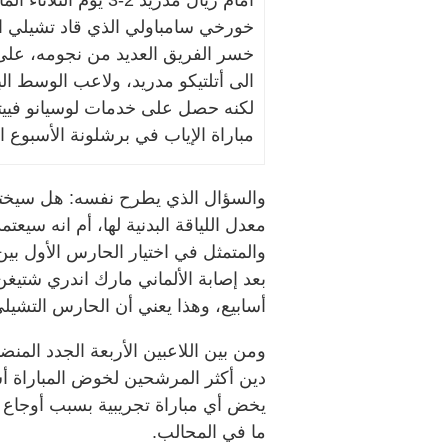
خورخي سامباولي الذي قاد تشيلي الى
خسر الفريق العديد من نجومه، على
الى أتلتيكو مدريد، ولاعب الوسط الب
لكنه حصل على خدمات لوسيانو فييتو 
مباراة الإياب في برشلونة الأسبوع ا
والسؤال الذي يطرح نفسه: هل سيختار 
معدل اللياقة البدنية لها، أم انه سيعت
والمتمثل في اختيار الحارس الأول بي
بعد إصابة الألماني مارك اندري شتيغ
أسابيع، وهذا يعني أن الحارس التشيلي
ومن بين اللاعبين الأربعة الجدد الم
دين أكثر المرشحين لخوض المباراة أسا
يخض أي مباراة تجريبية بسبب أوجاع في
ما في المحالب.