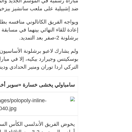
مباراة رسمية في الموسم الجديد والمت
ضد إشبيلية على ملعب سانشيز بيزخوان
ويواجه الفريق الكاتالوني منافسه بطل
إعادة للقاء النهائي بينهما في مسابق
برشلونة 2-صفر بعد التمديد.
ولم يشارك لاعبو برشلونة الأساسيون،
بوسكيتس وجيرارد بيكيه، إلا في مبارا
التركي اردا توران ومنير الحدادي ودين
سامباولي يخشى خسارة «سوبر أخ
يخوض الفريق الأندلسي الكأس السوبر
أمام ريال مدريد 2-3 