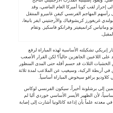
 إحراز لقب كوبا أميركا العام الماضي، وقد
 رأسهم المهاجم الفرنسي كيفن غاميرو المنتقل
ولندي غريغورز كريشوفياك والأرجنتيني ايفر بانيغا،
وماتياس كرانميفيتر وفرانكو فاسكيز. وتقام
لمقبل.
إنريكي تشكيلته الأساسية لهذه المباراة لرفع
مد على اللاعبين الجاهزين حالياً؟ لكن القرار الأصعب
ن الخشبات الثلاث قد حسم أقله حتى المدى المنظور
ن في أربطة الركبة، وسيغيب عن الملاعب لمدة ثلاثة
 كلاوديو برافو سيخوض المباراة أساسياً.
نضمين إلى برشلونة أخيراً، سيكون الفرنسي لوكاس
سياً، لأن الظهير الأيسر الأساسي خوردي ألبا لم
 معدته علماً بأن إذاعة كاتالونيا أشارت إلى إصابة