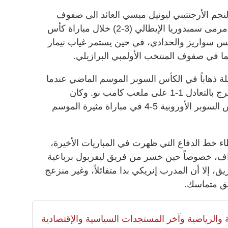
جم الأرجنتيني ليونيل ميسي العائد الى صفوف
منتخب بلاده والذي سجل هدفين في مرمى سمبدوريا الإيطالي (3-2) خلال مباراة كأس
يس سواريز والحدادي، في حين يستمر غياب نيمار
ا في صفوف المنتخب الأولمبي البرازيلي.
لة ذهاباً في الكأس السوبر الموسم الماضي عندما
سقط 0-4 امام اتلتيك بلباو قبل أن يخرج بالتعادل 1-1 على ملعب كامب نو. وكان
برشلونة تغلب على اشبيلية في الكأس السوبر الأوروبية 5-4 في مباراة مثيرة الموسم
ء خط الدفاع التي ظهرت في المباريات الأخيرة،
ف، خصوصاً حين خسر من فريق ليفربول برباعية
، إلا أن المدرب إنريكي بدا متفائلاً، وغير منزعج
يق متماسك.
لية والرياضية وآخر المستجدات السياسية والإقتصادية