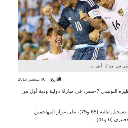
ليفي في أميركا. أ.ف.ب
التاريخ:
06 سبتمبر 2015
سحق منتخب الأرجنتين لكرة القدم نظيره البوليفي 7-صفر، في مباراة دولية ودية أول من
ونجح قائد الأرجنتين ليونيل ميسي في تسجيل ثنائية (65 و75)، على غرار المهاجمين