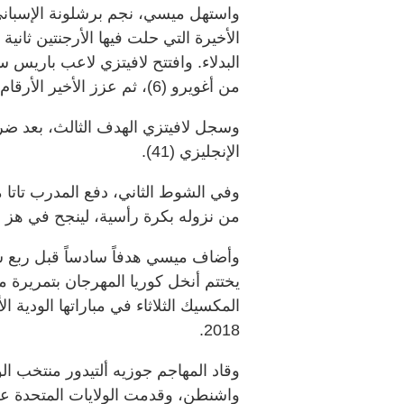
واستهل ميسي، نجم برشلونة الإسباني،
الأخيرة التي حلت فيها الأرجنتين ثاني
البدلاء. وافتتح لافيتزي لاعب باريس 
من أغويرو (6)، ثم عزز الأخير الأرقام بتسديدة ساقطة من زاوية ضيقة (34).
وسجل لافيتزي الهدف الثالث، بعد ض
الإنجليزي (41).
من نزوله بكرة رأسية، لينجح في هز شب
وأضاف ميسي هدفاً سادساً قبل ربع سا
المكسيك الثلاثاء في مباراتها الودية 
2018.
واشنطن، وقدمت الولايات المتحدة عر