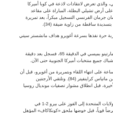
 والذي تعرض لانتقادات لاذعة في كوبا أميركا
ة على أرض تشيلي البطلة، المباراة على مقاعد
سان جرمان الفرنسي التسجيل مبكراً، بعد تمريرة
ربة حرة نفذها بسرعة أغويرو هداف مانشستر سيتي
وفي الشوط الثاني، دفع المدرب تاتا مارتينو بميسي في الدقيقة 65، فسجل بعد دقيقة
اك جميع منتخبات أميركا الجنوبية حتى الآن.
عة على انتهاء اللقاء وبتمريرة من أغويرو، قبل أن
يختتم أنخل كوريا المهرجان بتمريرة من ماتياس كراينفيتر (84). وتلتقي الأرجنتين
الأخيرة، قبل انطلاق مشوار تصفيات مونديال روسيا
وقاد المهاجم جوزيه ألتيدور منتخب الولايات المتنحدة إلى الفوز على بيرو 2-1 في
ضاً قوياً، قبل خوضها ملحق «كونكاكاف» المؤهل