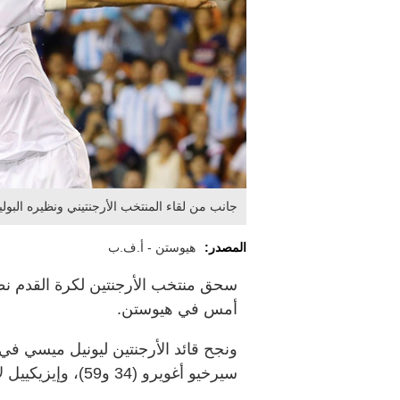
جانب من لقاء المنتخب الأرجنتيني ونظيره البو
المصدر:
هيوستن - أ.ف.ب
أمس في هيوستن.
سيرخيو أغويرو (34 و59)، وإيزيكييل لافيتزي (6 و41).