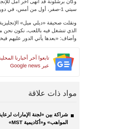
وكان برشلونة قد أنهى آخر أمل للإنجل
سيتي 1-صفر، أول من أمس، في دور الـ 16».
ونقلت صحيفة «ديلي ميل» الإنجليزية 
الذي تنشغل فيه باللعب، نكون نحن مع
وأضاف: «بعدها يأتي الدور عليهم في
تابعوا آخر أخبارنا المح
عبر Google news
مواد ذات علاقة
شراكة بين «لجنة الإمارات لرعاية
المواهب» و«أكاديمية MST»