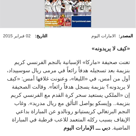
المصدر:
الامارات اليوم
التاريخ:
02 فبراير 2015
«كيف لا يريدونه»
تغنت صحيفة «ماركا» الإسبانية بالنجم الفرنسي كريم
بنزيمة بعد تسجيله هدفاً رائعاً في مرمى ريال سوسييداد،
أول من أمس، في «الليغا»، وعنونت غلافها أمس: «كيف
لا يريدونه؟ بنزيمة يسجل هدفاً رائعاً». وقالت الصحيفة
إن «الملكي يستعيد سحر كرة القدم مع الفرنسي كريم
بنزيمة.. وإيسكو يواصل التألق مع ريال مدريد». وغاب
النجم البرتغالي كريستيانو رونالدو عن المباراة بداعي
الإيقاف بسبب ركله المتعمد للاعب قرطبة في المباراة
الماضية.
دبي ـــ الإمارات اليوم