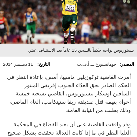
بيستوريوس يواجه حكماً بالسجن 15 عاماً بعد الاستئناف. غيتي
المصدر:
جوهانسبورغ ـــ أ.ف.ب
التاريخ:
11 ديسمبر 2014
أمرت القاضية ثوكوزيليي ماسيبا، أمس، بإعادة النظر في
الحكم الصادر بحق العدّاء الجنوب إفريقي المبتور
الساقين اوسكار بيستوريوس، القاضي بسجنه خمسة
أعوام بتهمة قتل صديقته ريفا ستينكامب، العام الماضي،
وذلك بطلب من النيابة العامة.
وقد وافقت القاضية على أن يعيد القضاة في المحكمة
العليا النظر في ما إذا كانت العدالة تحققت بشكل صحيح