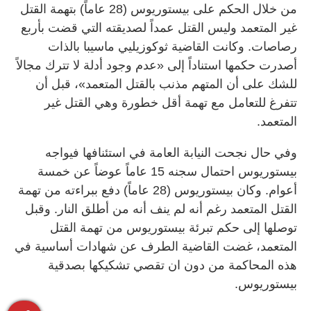
من خلال الحكم على بيستوريوس (28 عاماً) بتهمة القتل
غير المتعمد وليس القتل عمداً لصديقته التي قضت بأربع
رصاصات. وكانت القاضية ثوكوزيليي ماسيبا بالذات
أصدرت حكمها استناداً إلى «عدم وجود أدلة لا تترك مجالاً
للشك على أن المتهم مذنب بالقتل المتعمد»، قبل أن
تتفرغ للتعامل مع تهمة أقل خطورة وهي القتل غير
المتعمد.
وفي حال نجحت النيابة العامة في استئنافها فيواجه
بيستوريوس احتمال سجنه 15 عاماً عوضاً عن خمسة
أعوام. وكان بيستوريوس (28 عاماً) دفع ببراءته من تهمة
القتل المتعمد رغم أنه لم ينف أنه من أطلق النار. وقبل
توصلها إلى حكم تبرئة بيستوريوس من تهمة القتل
المتعمد، غضت القاضية الطرف عن شهادات أساسية في
هذه المحاكمة من دون ان تقصي تشكيكها بصدقية
بيستوريوس.