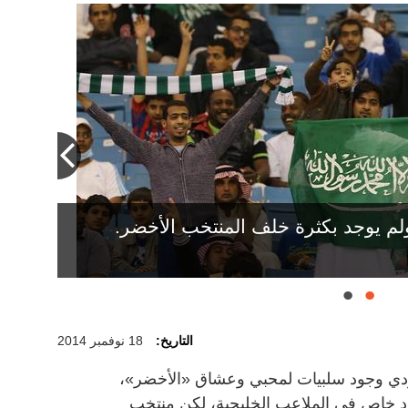
ولم يوجد بكثرة خلف المنتخب الأخضر.
ة ويعشق كرة القدم. تصوير: إريك أرزاس
التاريخ:
18 نوفمبر 2014
ي وجود سلبيات لمحبي وعشاق «الأخضر»،
د خاص في الملاعب الخليجية، لكن منتخب