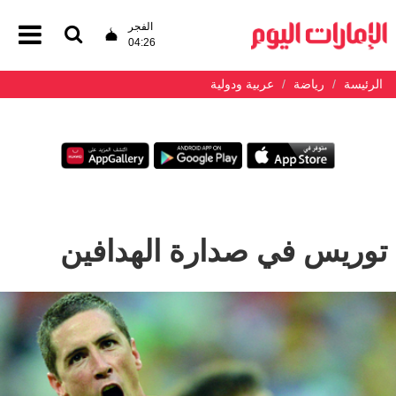
الفجر
04:26
الرئيسة
رياضة
عربية ودولية
توريس في صدارة الهدافين