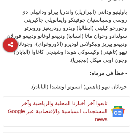
باولينيو ودانتي (البرازيل) واندريا بيرلو ودانييلي دي
روسي وسيباستيان جوفينكو وايمانويلي جاكيريني
وجورجو كيليني (ايطاليا) وبدرو رودريغيز وروبرتو
سولدادو وخوان ماتا (اسبانيا) ودييغو لوغانو ودييغو فورلان
ودييغو بيريز ونيكولاس لوديرو (الاوروغواي)، وجوناثان
تيهو (تاهيتي) وكيسوكي هوندا وشينجي كاغاوا (اليابان)
وجون اوبي ميكل (نيجيريا).
- خطأ في مرماه:
جوناثان تيهو (تاهيتي) اتسوتو اوتشيدا (اليابان).
تابعوا آخر أخبارنا المحلية والرياضية وآخر
المستجدات السياسية والإقتصادية عبر Google
news