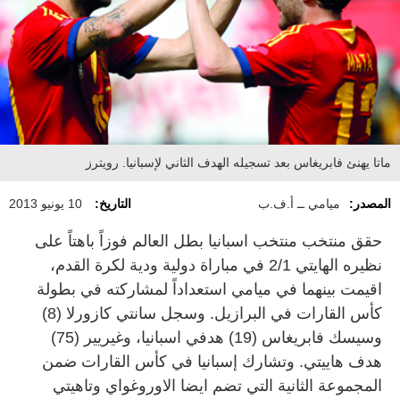
ماتا يهنئ فابريغاس بعد تسجيله الهدف الثاني لإسبانيا. رويترز
المصدر:
ميامي ــ أ.ف.ب
التاريخ:
10 يونيو 2013
حقق منتخب منتخب اسبانيا بطل العالم فوزاً باهتاً على
نظيره الهايتي ‬2/‬1 في مباراة دولية ودية لكرة القدم،
اقيمت بينهما في ميامي استعداداً لمشاركته في بطولة
كأس القارات في البرازيل. وسجل سانتي كازورلا (‬8)
وسيسك فابريغاس (‬19) هدفي اسبانيا، وغيريير (‬75)
هدف هاييتي. وتشارك إسبانيا في كأس القارات ضمن
المجموعة الثانية التي تضم ايضا الاوروغواي وتاهيتي