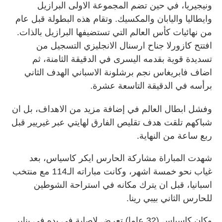
ونيجيريا، في حين تضم المجموعة الاولى البرازيل
وايطاليا واليابان والمكسيك. وتقام هذه البطولة قبل عام
من نهائيات كأس العالم التي تستضيفها البرازيل بالذات.
افتتح كازورلا جناح ارسنال الانجليزي التسجيل من
تسديدة قوية بقدمه اليسرى في الدقيقة الثامنة، ثم
اضاف فابريغاس نجم برشلونة الاسباني الهدف الثاني
برأسه في الدقيقة التاسعة عشرة.
وفشل ابطال العالم في إضافة مزيد من الاهداف، بل ان
شباكهم تلقت هدف تقليص الفارق لهايتي عبر غيريير قبل
ربع ساعة من النهاية.
شهدت المباراة مشاركة الحارس ايكر كاسياس، بعد
غياب نحو خمسة اشهر، وكانت مباراته الـ‬114 مع منتخب
اسبانيا، قبل ان يترك مكانه في استراحة الشوطين
للحارس الثاني بيبي رينا.
وكان كاسياس (‬32 عاما) تعرض لإصابة في يده في يناير