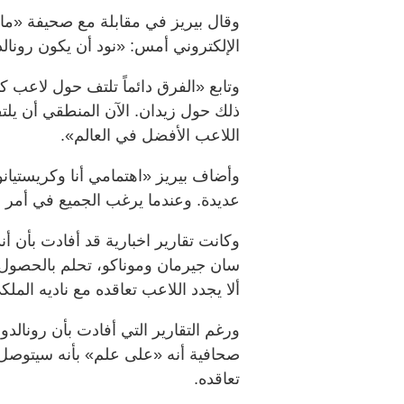
وقال بيريز في مقابلة مع صحيفة «ما
الإلكتروني أمس: «نود أن يكون رونال
وتابع «الفرق دائماً تلتف حول لاعب 
ذلك حول زيدان. الآن المنطقي أن يلت
اللاعب الأفضل في العالم».
وأضاف بيريز «اهتمامي أنا وكريستيانو
عديدة. وعندما يرغب الجميع في أمر 
وكانت تقارير اخبارية قد أفادت بأن 
سان جيرمان وموناكو، تحلم بالحصو
ألا يجدد اللاعب تعاقده مع ناديه الملكي ‬
ورغم التقارير التي أفادت بأن رونالد
صحافية أنه «على علم» بأنه سيتوصل ا
تعاقده.