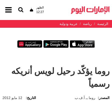
الظهر
12:27
الرئيسة
رياضة
عربية ودولية
روما يؤكّد رحيل لويس أنريكه
رسمياً
المصدر:
روما ــ أ.ف.ب
التاريخ:
12 مايو 2012