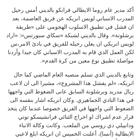
أكد مدير عام روما الايطالي فرانكو بالديني أمس رحيل
المدرب الاسباني لويس انريكه عن فريق العاصمة، بعد
ان فشل في تطبيق الاسلوب الهجومي على «طريقة
برشلونة». وقال بالديني لشبكة «سكاي سبورتس»: «اراد
لويس انريكي ان يعلن رحيله للفريق في بادئ الامر،س
لكن العمل الذي قام به المدرب الاسباني كان جيدا وأردنا
مواصلة تطبيق نوع معين من كرة القدم».
وتابع بالديني الذي تسلم منصبه العام الماضي كما حال
انريكه، «لم يفشل هذا المشروع»، مشيرا الى ان لاعب
ريال مدريد وبرشلونة السابق عانى الضغوط التي واجهها
في هذا النادي الجماهيري. وكان انريكه اشار بنفسه الى
الضغوط التي واجهها في الفريق خصوصا عندما كان يتخذ
قرار عدم اشراك او اخراج الثنائي فرانشيسكو توتي
ودانييلي دي روسي من الملعب. وكانت وكالة الانباء
الايطالية (أنسا)، أعلنت الخميس ان انريكه ابلغ لاعبي