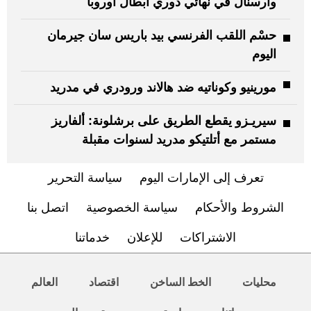
وأرسنال في نهائي دوري أبطال أوروبا
حسْم اللقب الفرنسي بيد باريس سان جيرمان
اليوم
مورينيو وكوناتيه ضد هالاند ورودري في مدريد
سيريـزو يقطع الطريق على برشلونة: ألفاريز
مستمر مع أتلتيكو مدريد لسنوات مقبلة
تعرف إلى الإمارات اليوم
سياسة التحرير
الشروط والأحكام
سياسة الخصوصية
اتصل بنا
الاشتراكات
للإعلان
خدماتنا
محليات
الخط الساخن
اقتصاد
العالم