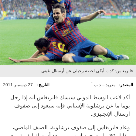
فابريغاس: كدت أبكي لحظة رحيلي عن أرسنال. غيتي
المصدر:
مدريد ــ د.ب.أ
التاريخ:
27 ديسمبر 2011
أكد لاعب الوسط الدولي سيسك فابريغاس أنه إذا رحل
يوما ما عن برشلونة الإسباني فإنه سيعود إلى صفوف
ارسنال الإنجليزي.
وعاد فابريغاس إلى صفوف برشلونة، الصيف الماضي،
مقابل 30 مليون جنيه استرليني، بعد أن ترك الفريق وهو