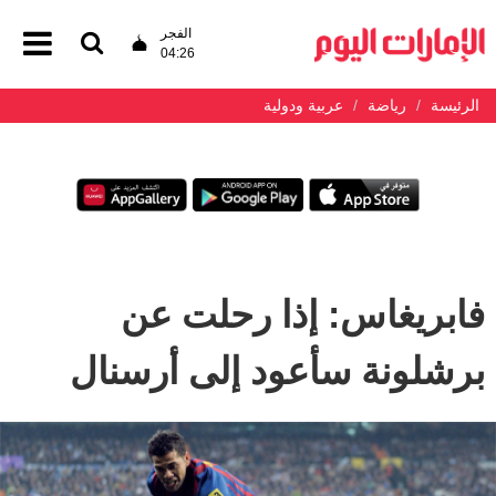
الفجر
04:26
الرئيسة
رياضة
عربية ودولية
فابريغاس: إذا رحلت عن
برشلونة سأعود إلى أرسنال