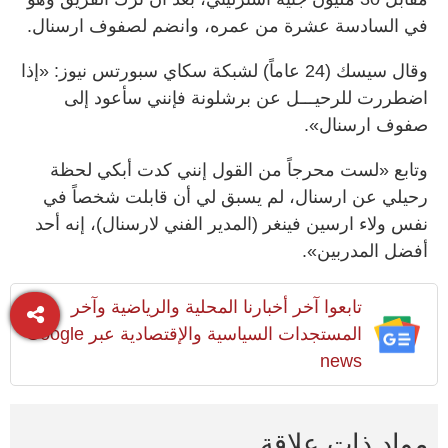
في السادسة عشرة من عمره، وانضم لصفوف ارسنال.
وقال سيسك (24 عاماً) لشبكة سكاي سبورتس نيوز: «إذا
اضطررت للرحيـــل عن برشلونة فإنني سأعود إلى
صفوف ارسنال».
وتابع «لست محرجاً من القول إنني كدت أبكي لحظة
رحيلي عن ارسنال، لم يسبق لي أن قابلت شخصاً في
نفس ولاء ارسين فينغر (المدير الفني لارسنال)، إنه أحد
أفضل المدربين».
تابعوا آخر أخبارنا المحلية والرياضية وآخر
المستجدات السياسية والإقتصادية عبر Google
news
مواد ذات علاقة