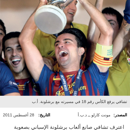
تشافي يرفع الكأس رقم 18 في مسيرته مع برشلونة. أ.ب
المصدر:
مونت كارلو ــ د.ب.أ
التاريخ:
28 أغسطس 2011
اعترف تشافي صانع ألعاب برشلونة الإسباني بصعوبة