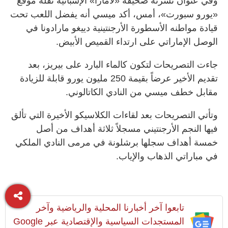
وفي عنوان نشرته صحيفة «لامارا» الإسبانية نقله موقع
«يورو سبورت»، أمس، أكد ميسي أنه يفضل اللعب تحت
قيادة مواطنه الأسطورة الأرجنتينية دييغو مارادونا في
الوصل الإماراتي على ارتداء القميص الأبيض.
جاءت التصريحات لتكون كالماء البارد على بيريز، بعد
تقديم الأخير عرضاً بقيمة 250 مليون يورو قابلة للزيادة
مقابل خطف ميسي من النادي الكاتالوني.
وتأتي التصريحات بعد لقاءات الكلاسيكو الأخيرة التي تألق
فيها النجم الأرجنتيني مسجلاً ثلاثة أهداف من أصل
خمسة أهداف سجلها برشلونة في مرمى النادي الملكي
في مباراتي الذهاب والإياب.
تابعوا آخر أخبارنا المحلية والرياضية وآخر
المستجدات السياسية والإقتصادية عبر Google