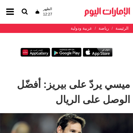
الظهر
12:27
الرئيسة
رياضة
عربية ودولية
ميسي يردّ على بيريز: أفضّل
الوصل على الريال