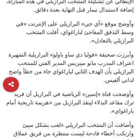
الإيطالي عن تشكيلة المنتخب البرازيلي في هذه المباراة،
إضافة لاستبدال نيمار قبل النهاية بعدة دقائق.
وأوضح موقع «آي جي» البرازيلي على الإنترنت «في
وسط التدفق المفاجئ لباراغواي، أفلت المنتخب
البرازيلي بالتعادل».
وأبرزت صحيفة «فوليا دي ساو باولو» البرازيلية الشهيرة
اعتراف المدرب مانو مينزيس المدير الفني للمنتخب
البرازيلي بأن الهدف الثاني لباراغواي جاء من خطأ واضح
لداني ألفيس.
وأوضحت قناة «إسبن» الرياضية في البرازيل أن فريد
ترك مقاعد البدلاء لينقذ البرازيل من «هزيمة تاريخية أمام
باراغواي».
وأضافت أن المنتخب البرازيلي «لعب بشكل سيئ
وارتكب أخطاء فادحة ليست منتظرة من فريق عملاق