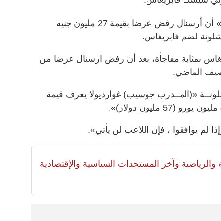
وأوضحت صحيفتا «صن» و«تيليغراف» أن أرسنال رفض عرضا بقيمة 27 مليون جنيه
غاس بمثابة مفاجأة، بعد أن رفض ارسنال عرضا من
لصيف الماضي.
نــة «(المــدرب جوسيب) غوارديولا يعرف قيمة
ا لم يوافقوا ، فإن اللاعب لن يأتي».
لية والرياضية وآخر المستجدات السياسية والإقتصادية