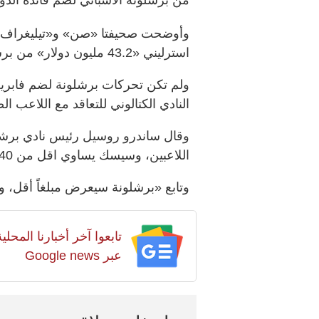
استرليني «43.2 مليون دولار» من برشلونة لضم فابريغاس.
ولم تكن تحركات برشلونة لضم فابري
النادي الكتالوني للتعاقد مع اللاعب ا
وقال ساندرو روسيل رئيس نادي برشلو
اللاعبين، وسيسك يساوي اقل من 40 مليون يورو (57 مليون دولار)».
وتابع «برشلونة سيعرض مبلغاً أقل، وإذ
تابعوا آخر أخبارنا المح
عبر Google news