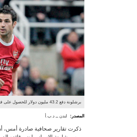
برشلونة دفع 43.2 مليون دولار للحصول على فابريغاس. أ.ف.ب
المصدر:
لندن ــ د.ب.أ
ذكرت تقارير صحافية صادرة أمس، أن
من برشلونة الاسباني لضم قائده الد