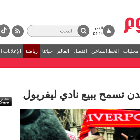
الفجر
04:24
محليات
الخط الساخن
اقتصاد
العالم
حياتنا
رياضة
الإعلانات ا
دن تسمح ببيع نادي ليفربول