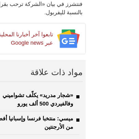
فنتشرز في بيان «الشركة ترحب بقرار 
بالنسبة لليفربول.
تابعوا آخر أخبارنا المح
عبر Google news
مواد ذات علاقة
«شجار مدريد» يكلّف تشواميني
وفالفيردي 500 ألف يورو
ميسي: منتخبا فرنسا وإسبانيا أف
من الأرجنتين